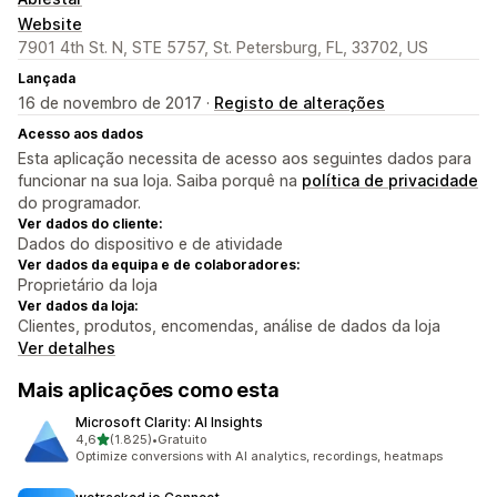
Website
7901 4th St. N, STE 5757, St. Petersburg, FL, 33702, US
Lançada
16 de novembro de 2017 ·
Registo de alterações
Acesso aos dados
Esta aplicação necessita de acesso aos seguintes dados para
funcionar na sua loja. Saiba porquê na
política de privacidade
do programador.
Ver dados do cliente:
Dados do dispositivo e de atividade
Ver dados da equipa e de colaboradores:
Proprietário da loja
Ver dados da loja:
Clientes, produtos, encomendas, análise de dados da loja
Ver detalhes
Mais aplicações como esta
Microsoft Clarity: AI Insights
de 5 estrelas
4,6
(1.825)
•
Gratuito
1825 total de avaliações
Optimize conversions with AI analytics, recordings, heatmaps