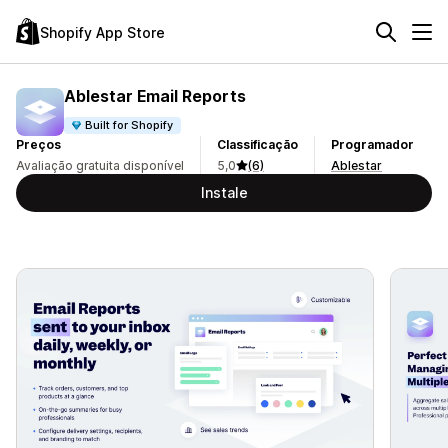
Shopify App Store
Ablestar Email Reports
Built for Shopify
Preços
Classificação
Programador
Avaliação gratuita disponível
5,0
(6)
Ablestar
Instale