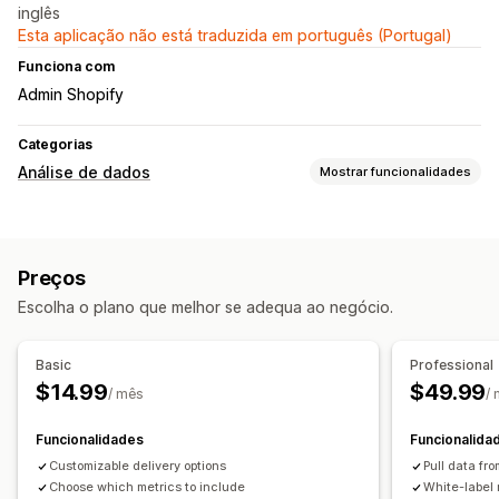
inglês
Esta aplicação não está traduzida em português (Portugal)
Funciona com
Admin Shopify
Categorias
Análise de dados
Mostrar funcionalidades
Comportamento do cliente
Rastreio de atividade
Valor do tempo de vida (LTV)
Preços
Análise de coortes
Escolha o plano que melhor se adequa ao negócio.
Marketing e vendas
Análise da finalização da compra
Informações sobre lucros
Basic
Professional
Rastreio de compras
$14.99
$49.99
/ mês
/
Imagens e relatórios
Funcionalidades
Funcionalida
Relatórios personalizados
Calendarização de relatórios
Customizable delivery options
Pull data fro
Notificações
Choose which metrics to include
White-label 