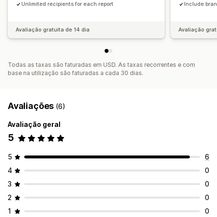
Unlimited recipients for each report
Include bran
Avaliação gratuita de 14 dia
Avaliação grat
Todas as taxas são faturadas em USD. As taxas recorrentes e com
base na utilização são faturadas a cada 30 dias.
Avaliações
(6)
Avaliação geral
5
5
6
4
0
3
0
2
0
1
0