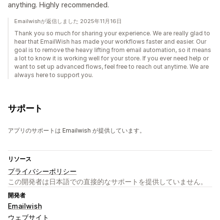
anything. Highly recommended.
Emailwishが返信しました 2025年11月16日
Thank you so much for sharing your experience. We are really glad to
hear that EmailWish has made your workflows faster and easier. Our
goal is to remove the heavy lifting from email automation, so it means
a lot to know it is working well for your store. If you ever need help or
want to set up advanced flows, feel free to reach out anytime. We are
always here to support you.
サポート
アプリのサポートは Emailwish が提供しています。
リソース
プライバシーポリシー
この開発者は日本語での直接的なサポートを提供していません。
開発者
Emailwish
ウェブサイト