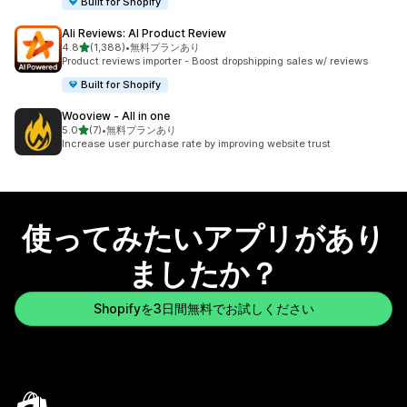
Built for Shopify
Ali Reviews: AI Product Review
5つ星中
4.8
(1,388)
•
無料プランあり
合計レビュー数：1388件
Product reviews importer - Boost dropshipping sales w/ reviews
Built for Shopify
Wooview ‑ All in one
5つ星中
5.0
(7)
•
無料プランあり
合計レビュー数：7件
Increase user purchase rate by improving website trust
使ってみたいアプリがあり
ましたか？
Shopifyを3日間無料でお試しください