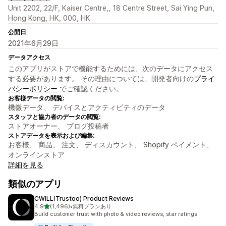
Unit 2202, 22/F, Kaiser Centre,, 18 Centre Street, Sai Ying Pun,
Hong Kong, HK, 000, HK
公開日
2021年6月29日
データアクセス
このアプリがストアで機能するためには、次のデータにアクセス
する必要があります。 その理由については、開発者向けの
プライ
バシーポリシー
でご確認ください。
お客様データの閲覧:
機微データ、 デバイスとアクティビティのデータ
スタッフと協力者のデータの閲覧:
ストアオーナー、 ブログ投稿者
ストアデータを表示および編集:
お客様、 商品、 注文、 ディスカウント、 Shopify ペイメント、
オンラインストア
詳細を見る
類似のアプリ
CWILL(Trustoo) Product Reviews
5つ星中
4.9
(1,496)
•
無料プランあり
合計レビュー数：1496件
Build customer trust with photo & video reviews, star ratings