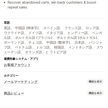
Recover abandoned carts, win back customers & boost
repeat sales.
言語
英語、 中国語 (簡体字)、 スペイン語、 フランス語、 ロシア語、
ウクライナ語、 ドイツ語、 イタリア語、 ヒンディー語、 ベンガ
ル語、 ポルトガル語 (ブラジル)、 ポルトガル語 (ポルトガル)、
ポーランド語、 チェコ語、 中国語 (繁体字)、 日本語、 パンジャ
ブ語、 ベトナム語、 トルコ語、 韓国語、 インドネシア語、 スウ
ェーデン語、 オランダ語、と ラトビア語
連携対象システム・アプリ
お客様アカウント
カテゴリー
メールマーケティング
機能を表示
キャンペーンタイプ
商品レビュー
機能を表示
メールキャンペーン
ニュースレター
ポップアップ
フォーム
表示オプション
ディスカウント
プロモーション
アップセルメール