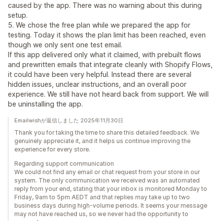
caused by the app. There was no warning about this during
setup.
5. We chose the free plan while we prepared the app for
testing. Today it shows the plan limit has been reached, even
though we only sent one test email.
If this app delivered only what it claimed, with prebuilt flows
and prewritten emails that integrate cleanly with Shopify Flows,
it could have been very helpful. Instead there are several
hidden issues, unclear instructions, and an overall poor
experience. We still have not heard back from support. We will
be uninstalling the app.
Emailwishが返信しました 2025年11月30日
Thank you for taking the time to share this detailed feedback. We
genuinely appreciate it, and it helps us continue improving the
experience for every store.
Regarding support communication
We could not find any email or chat request from your store in our
system. The only communication we received was an automated
reply from your end, stating that your inbox is monitored Monday to
Friday, 9am to 5pm AEDT and that replies may take up to two
business days during high-volume periods. It seems your message
may not have reached us, so we never had the opportunity to