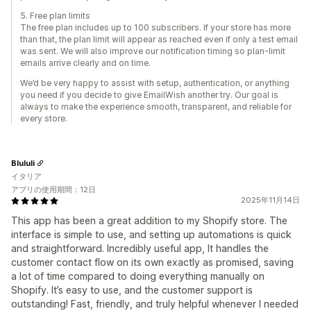
5. Free plan limits
The free plan includes up to 100 subscribers. If your store has more
than that, the plan limit will appear as reached even if only a test email
was sent. We will also improve our notification timing so plan-limit
emails arrive clearly and on time.
We’d be very happy to assist with setup, authentication, or anything
you need if you decide to give EmailWish another try. Our goal is
always to make the experience smooth, transparent, and reliable for
every store.
Blululi
イタリア
アプリの使用期間：12日
2025年11月14日
This app has been a great addition to my Shopify store. The
interface is simple to use, and setting up automations is quick
and straightforward. Incredibly useful app, It handles the
customer contact flow on its own exactly as promised, saving
a lot of time compared to doing everything manually on
Shopify. It’s easy to use, and the customer support is
outstanding! Fast, friendly, and truly helpful whenever I needed