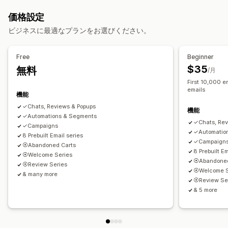
テスティモニアル
写真のレビュー
星評価
バッジ
クロスセルメール
カートメール
チェックアウトメール
価格設定
グリッドレイアウト
レビュー一覧ページ
出口意図
カゴ落ち
カゴ落ちの表示
ウェルカムメール
ビジネスに最適なプランをお選びください。
フォローアップメール
値下げ通知メール
再入荷通知メール
レビューの収集方法
ウィンバックメール
ドリップキャンペーン
商品レビュー
メールリクエスト
プッシュ通知
ポップアップ
プロモーション
Free
Beginner
カスタムキャンペーン
インポートとエクスポート
レビューの移行
オートメーション
$35
無料
/月
カスタムリクエスト
キャンペーン管理
First 10,000 em
emails
テンプレート
カスタムコード
インポートとエクスポート
機能
メールドメイン
メールアドレスの収集リスト
トリガーとルール
✓Chats, Reviews & Popups
機能
✓Automations & Segments
オートメーション
ターゲティング
ジオロケーション
✓Chats, Rev
✓Campaigns
セグメンテーション
追跡
レポート
分析
✓Automatio
8 Prebuilt Email series
✓Campaign
⦿Abandoned Carts
8 Prebuilt Em
⦿Welcome Series
⦿Abandoned
⦿Review Series
⦿Welcome S
& many more
⦿Review Se
& 5 more