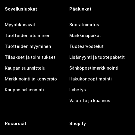
Sovellusluokat
Pääluokat
Myyntikanavat
Suoratoimitus
Tuotteiden etsiminen
Markkinapaikat
Tuotteiden myyminen
Tuotearvostelut
Tilaukset ja toimitukset
Lisämyynti ja tuotepaketit
Kaupan suunnittelu
Sähköpostimarkkinointi
Markkinointi ja konversio
Hakukoneoptimointi
Kaupan hallinnointi
Lähetys
Valuutta ja käännös
Resurssit
Shopify