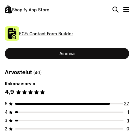
Shopify App Store
ECF: Contact Form Builder
Asenna
Arvostelut
(40)
Kokonaisarvio
4,9
5
37
4
1
3
1
2
0