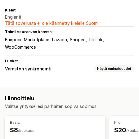
Kielet
Englanti
Tätä sovellusta ei ole käännetty kielelle Suomi
Toimii seuraavan kanssa:
Fairprice Marketplace
Lazada
Shopee
TikTok
WooCommerce
Luokat
Varaston synkronointi
Näytä ominaisuudet
Synkronoinnin tyyppi
Monikanavainen
Useat kaupat
Automaattinen
Hinnoittelu
Reaaliaikainen
Valitse yrityksellesi parhaiten sopiva sopimus.
Ilmoitukset ja raportit
Varastoilmoitukset
Yksityiskohtaiset lokit
Basic
Pro
$8
$20
/kuukausi
/kuuka