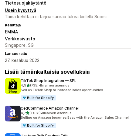
Tietosuojakäytäntö
Usein kysyttyä
Tämä kehittäjä ei tarjoa suoraa tukea kielellä Suomi.
Kehittäjä
EMMA
Verkkosivusto
Singapore, SG
Lanseerattu
27. kesäkuu 2022
Lisää tämänkaltaisia sovelluksia
TikTok Shop Integration — SPL
/ 5 tähteä
4,9
(735)
•
Ilmainen asennus
735 arvostelua yhteensä
Sell on TikTok Shop to increase sales opportunities
Built for Shopify
CedCommerce Amazon Channel
/ 5 tähteä
4,7
(1 061)
•
Ilmainen asennus
1061 arvostelua yhteensä
Selling on Amazon becomes Easy with the Amazon Sales Channel
Built for Shopify
Hextom: Bulk Product Edit