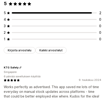
5
5
2
4
0
3
0
2
0
1
0
Kirjoita arvostelu
Kaikki arvostelut
KTG Safety
Singapore
6 päivää sovelluksen käyttöä
9. toukokuu 2024
Works perfectly as advertised. This app saved me lots of time
everyday on manual stock updates across platforms - time
that could be better employed else where. Kudos for the idea!