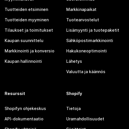
Tuotteiden etsiminen
Markkinapaikat
Tuotteiden myyminen
Tuotearvostelut
Tilaukset ja toimitukset
Lisämyynti ja tuotepaketit
Kaupan suunnittelu
Sähköpostimarkkinointi
Markkinointi ja konversio
Hakukoneoptimointi
Kaupan hallinnointi
Lähetys
Valuutta ja käännös
Resurssit
Shopify
Shopifyn ohjekeskus
Tietoja
API-dokumentaatio
Uramahdollisuudet