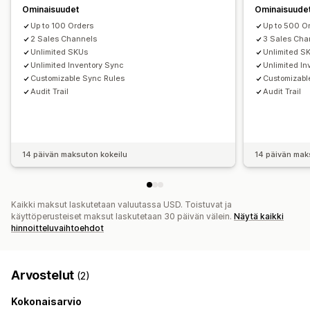
Ominaisuudet
Ominaisuude
Up to 100 Orders
Up to 500 O
2 Sales Channels
3 Sales Cha
Unlimited SKUs
Unlimited S
Unlimited Inventory Sync
Unlimited In
Customizable Sync Rules
Customizabl
Audit Trail
Audit Trail
14 päivän maksuton kokeilu
14 päivän mak
Kaikki maksut laskutetaan valuutassa USD. Toistuvat ja
käyttöperusteiset maksut laskutetaan 30 päivän välein.
Näytä kaikki
hinnoitteluvaihtoehdot
Arvostelut
(2)
Kokonaisarvio