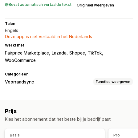
Bevat automatisch vertaalde tekst
Origineel weergeven
Talen
Engels
Deze app is niet vertaald in het Nederlands
Werkt met
Fairprice Marketplace
Lazada
Shopee
TikTok
WooCommerce
Categorieën
Voorraadsync
Functies weergeven
Synchronisatietype
Meerdere kanalen
Meerdere winkels
Automatisch
Prijs
Realtime
Kies het abonnement dat het beste bij je bedrijf past.
Meldingen en rapporten
Voorraadmeldingen
Gedetailleerde logboeken
Basis
Pro