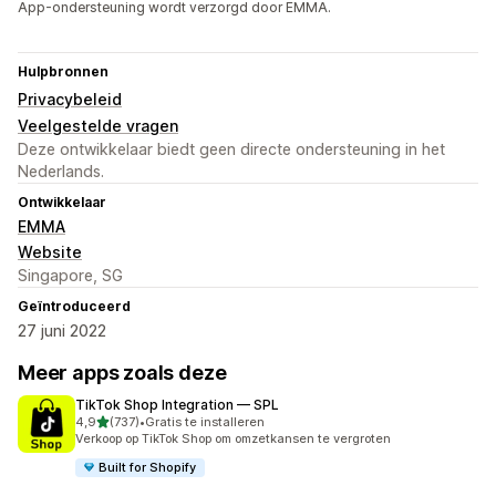
App-ondersteuning wordt verzorgd door EMMA.
Hulpbronnen
Privacybeleid
Veelgestelde vragen
Deze ontwikkelaar biedt geen directe ondersteuning in het
Nederlands.
Ontwikkelaar
EMMA
Website
Singapore, SG
Geïntroduceerd
27 juni 2022
Meer apps zoals deze
TikTok Shop Integration — SPL
van 5 sterren
4,9
(737)
•
Gratis te installeren
737 recensies in totaal
Verkoop op TikTok Shop om omzetkansen te vergroten
Built for Shopify