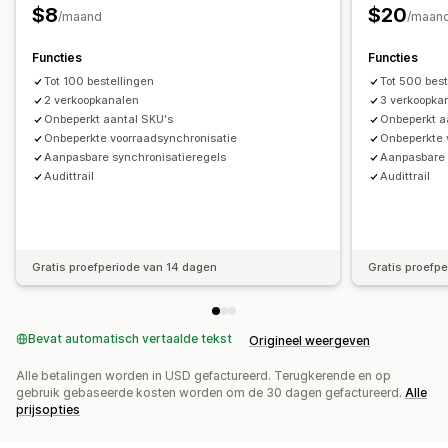
$8
$20
/maand
/maan
Functies
Functies
Tot 100 bestellingen
Tot 500 best
2 verkoopkanalen
3 verkoopka
Onbeperkt aantal SKU's
Onbeperkt a
Onbeperkte voorraadsynchronisatie
Onbeperkte 
Aanpasbare synchronisatieregels
Aanpasbare 
Audittrail
Audittrail
Gratis proefperiode van 14 dagen
Gratis proefp
Bevat automatisch vertaalde tekst
Origineel weergeven
Alle betalingen worden in USD gefactureerd. Terugkerende en op
gebruik gebaseerde kosten worden om de 30 dagen gefactureerd.
Alle
prijsopties