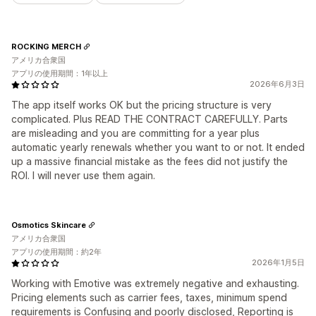
ROCKING MERCH
アメリカ合衆国
アプリの使用期間：1年以上
2026年6月3日
The app itself works OK but the pricing structure is very
complicated. Plus READ THE CONTRACT CAREFULLY. Parts
are misleading and you are committing for a year plus
automatic yearly renewals whether you want to or not. It ended
up a massive financial mistake as the fees did not justify the
ROI. I will never use them again.
Osmotics Skincare
アメリカ合衆国
アプリの使用期間：約2年
2026年1月5日
Working with Emotive was extremely negative and exhausting.
Pricing elements such as carrier fees, taxes, minimum spend
requirements is Confusing and poorly disclosed, Reporting is