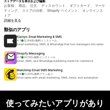
ストアデータを表示および編集:
お客様、 商品、 注文、 ディスカウント、 ギフトカード、 マーケ
ティング、 ストアの分析、 Shopify ペイメント、 オンラインス
トア
詳細を見る
類似のアプリ
Klaviyo: Email Marketing & SMS
5つ星中
4.7
(2,949)
•
無料インストール
合計レビュー数：2949件
Email marketing, SMS, & WhatsApp that turn messages into sales
Shopify Messaging
5つ星中
4.7
(4,110)
•
無料インストール
合計レビュー数：4110件
Email, SMS, and WhatsApp marketing made for commerce
Mailchimp Email SMS Marketing
5つ星中
4.8
(1,331)
•
無料プランあり
合計レビュー数：1331件
Drive sales with email marketing, SMS, forms, and automation
使ってみたいアプリがあり