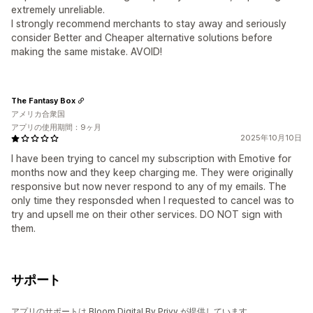
extremely unreliable.
I strongly recommend merchants to stay away and seriously
consider Better and Cheaper alternative solutions before
making the same mistake. AVOID!
The Fantasy Box
アメリカ合衆国
アプリの使用期間：9ヶ月
2025年10月10日
I have been trying to cancel my subscription with Emotive for
months now and they keep charging me. They were originally
responsive but now never respond to any of my emails. The
only time they responsded when I requested to cancel was to
try and upsell me on their other services. DO NOT sign with
them.
サポート
アプリのサポートは Bloom Digital By Privy が提供しています。