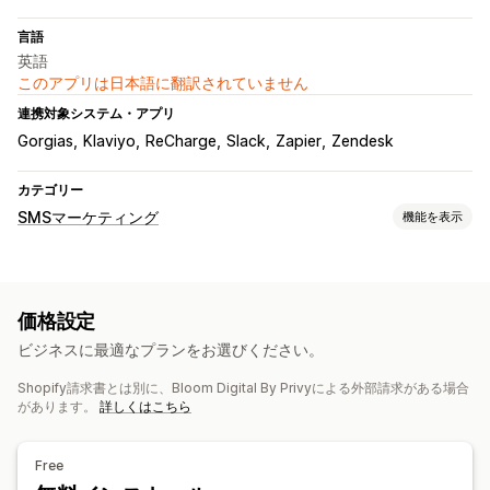
言語
英語
このアプリは日本語に翻訳されていません
連携対象システム・アプリ
Gorgias
Klaviyo
ReCharge
Slack
Zapier
Zendesk
カテゴリー
SMSマーケティング
機能を表示
キャンペーン管理
A/Bテスト
一括メッセージ
コンプライアンス
価格設定
パーソナライズ式メッセージ
スケジュール式メッセージ
ビジネスに最適なプランをお選びください。
テンプレート
双方向メッセージ
コンバージョン指標
ROI追跡
セグメンテーション
カスタムセグメント
オプトイン
Shopify請求書とは別に、Bloom Digital By Privyによる外部請求がある場合
があります。
詳しくはこちら
ワークフローのオートメーション
カートリカバリー
誕生日メッセージ
クーポンコード
Free
フィードバックのリクエスト
注文の確認
おすすめ商品