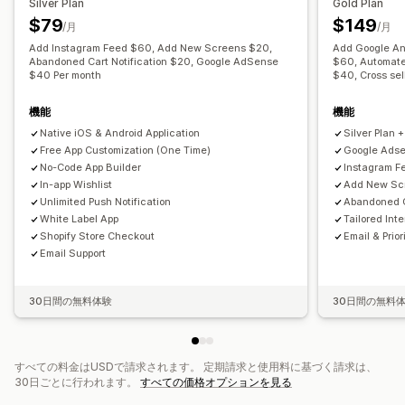
Silver Plan
Gold Plan
カゴ落ち
自動通知
パーソナライズ
プロモーション
$79
$149
/月
/月
スケジュール式
セグメント
カスタム通知
Add Instagram Feed $60, Add New Screens $20,
Add Google An
Abandoned Cart Notification $20, Google AdSense
$60, Automate
$40 Per month
$40, Cross se
機能
機能
Native iOS & Android Application
Silver Plan 
Free App Customization (One Time)
Google Ads
No-Code App Builder
Instagram F
In-app Wishlist
Add New Sc
Unlimited Push Notification
Abandoned C
White Label App
Tailored Int
Shopify Store Checkout
Email & Prior
Email Support
30日間の無料体験
30日間の無料
すべての料金はUSDで請求されます。 定期請求と使用料に基づく請求は、
30日ごとに行われます。
すべての価格オプションを見る