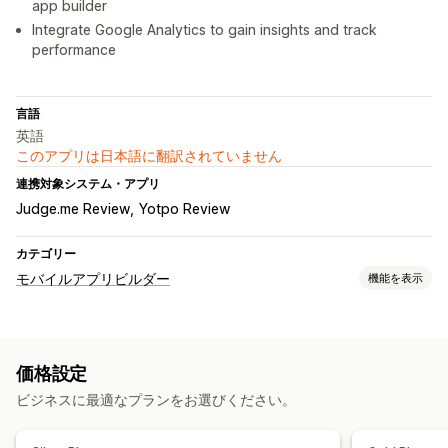
app builder
Integrate Google Analytics to gain insights and track
performance
言語
英語
このアプリは日本語に翻訳されていません
連携対象システム・アプリ
Judge.me Review
Yotpo Review
カテゴリー
モバイルアプリビルダー
機能を表示
カスタマイズ
アプリデザイン
バナー
ホームページ
ログイン
カートページ
価格設定
商品ページ
コレクション
リアルタイムプレビュー
ビジネスに最適なプランをお選びください。
リアルタイム同期
プッシュ通知