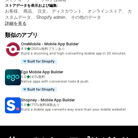
ストアデータを表示および編集:
お客様、 商品、 注文、 ディスカウント、 オンラインストア、 カ
スタムデータ、 Shopify admin、 その他のデータ
詳細を見る
類似のアプリ
OneMobile ‑ Mobile App Builder
5つ星中
4.9
(350)
•
無料プランあり
合計レビュー数：350件
Build a stunning and high-converting mobile app in 30 minutes
Built for Shopify
Ego Mobile App Builder
5つ星中
5.0
(41)
•
無料
合計レビュー数：41件
Native apps with conversion tools & push
Built for Shopify
Shopney ‑ Mobile App Builder
5つ星中
5.0
(717)
•
無料体験あり
合計レビュー数：717件
Build a mobile app converts way more than your mobile website!