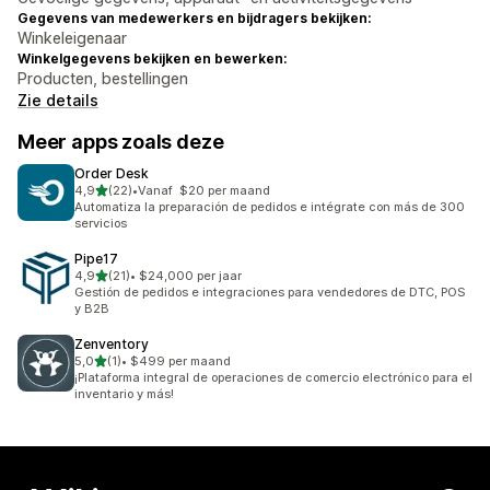
Gegevens van medewerkers en bijdragers bekijken:
Winkeleigenaar
Winkelgegevens bekijken en bewerken:
Producten, bestellingen
Zie details
Meer apps zoals deze
Order Desk
van 5 sterren
4,9
(22)
•
Vanaf $20 per maand
22 recensies in totaal
Automatiza la preparación de pedidos e intégrate con más de 300
servicios
Pipe17
van 5 sterren
4,9
(21)
•
$24,000 per jaar
21 recensies in totaal
Gestión de pedidos e integraciones para vendedores de DTC, POS
y B2B
Zenventory
van 5 sterren
5,0
(1)
•
$499 per maand
1 recensies in totaal
¡Plataforma integral de operaciones de comercio electrónico para el
inventario y más!