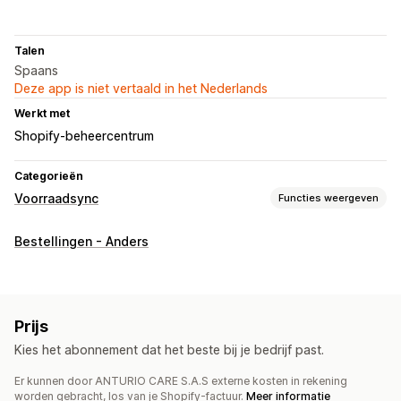
Talen
Spaans
Deze app is niet vertaald in het Nederlands
Werkt met
Shopify-beheercentrum
Categorieën
Voorraadsync
Functies weergeven
Synchronisatietype
Bestellingen - Anders
Bestellingen
Prijzen
Varianten
SKU's
Meldingen en rapporten
Status in realtime
Prijs
Kies het abonnement dat het beste bij je bedrijf past.
Er kunnen door ANTURIO CARE S.A.S externe kosten in rekening
worden gebracht, los van je Shopify-factuur.
Meer informatie