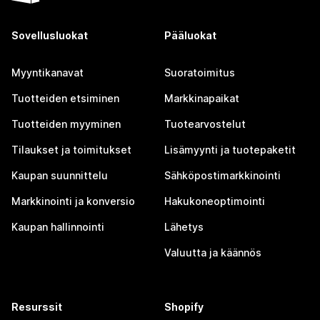
Sovellusluokat
Pääluokat
Myyntikanavat
Suoratoimitus
Tuotteiden etsiminen
Markkinapaikat
Tuotteiden myyminen
Tuotearvostelut
Tilaukset ja toimitukset
Lisämyynti ja tuotepaketit
Kaupan suunnittelu
Sähköpostimarkkinointi
Markkinointi ja konversio
Hakukoneoptimointi
Kaupan hallinnointi
Lähetys
Valuutta ja käännös
Resurssit
Shopify