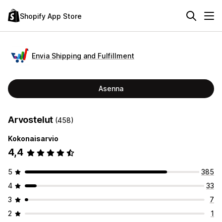
Shopify App Store
Envia Shipping and Fulfillment
Asenna
Arvostelut
(458)
Kokonaisarvio
4,4
5
385
4
33
3
7
2
1