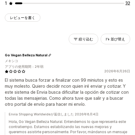
1
32
レビューを書く
絞り込む
並び替え
Go Vegan Belleza Natural
メキシコ
アプリの使用期間：2年弱
2026年6月26日
El sistema busca forzar a finalizar con 99 miniutos y esto es
muy molesto. Quiero decidir ncon quien iré enviar y cotizar. Y
este sistema de Envia busca dificultar la opción de cotizar con
todas las mensajerias. Como ahora tuve que salir y a buscar
otro portal de envío para hacer mi envío.
Envia Shipping Worldwideが返信しました 2026年8月4日
Hola, Go Vegan Belleza Natural. Entendemos lo que representa este
contratiempo. Estamos estabilizando las nuevas mejoras y
queremos asistirte personalmente. Por favor, mándanos un mensaje