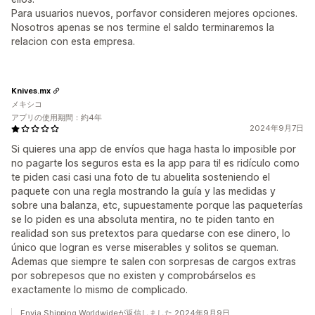
Para usuarios nuevos, porfavor consideren mejores opciones.
Nosotros apenas se nos termine el saldo terminaremos la
relacion con esta empresa.
Knives.mx
メキシコ
アプリの使用期間：約4年
2024年9月7日
Si quieres una app de envíos que haga hasta lo imposible por
no pagarte los seguros esta es la app para ti! es ridículo como
te piden casi casi una foto de tu abuelita sosteniendo el
paquete con una regla mostrando la guía y las medidas y
sobre una balanza, etc, supuestamente porque las paqueterías
se lo piden es una absoluta mentira, no te piden tanto en
realidad son sus pretextos para quedarse con ese dinero, lo
único que logran es verse miserables y solitos se queman.
Ademas que siempre te salen con sorpresas de cargos extras
por sobrepesos que no existen y comprobárselos es
exactamente lo mismo de complicado.
Envia Shipping Worldwideが返信しました 2024年9月9日