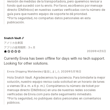
revisión de medidas de la transportadora, pero queremos revisar a
fondo qué sucedió con tu envío. Por favor, escríbenos por mensaje
directo (DM/Inbox) en nuestras cuentas verificadas con tu número de
guía para que nuestro equipo de soporte te dé prioridad.
*Por tu seguridad, no compartas datos personales en esta
publicación.
Snatch Vault
アメリカ合衆国
アプリの使用期間：3ヶ月
2026年4月5日
Currently Envia has been offline for days with no tech support.
Looking for other solutions.
Envia Shipping Worldwideが返信しました 2026年5月18日
Hola Snatch Vault. Agradecemos tu paciencia. Para brindarte la mejor
solución, nuestro equipo revisa cada solicitud en un horario de lunes
a viernes (8 a. m. a 6 p. m.). Compártenos tu número de ticket por
mensaje directo (DM/Inbox) en una de nuestras redes sociales
verificadas de Envia.com para darte seguimiento inmediato.
*Por tu seguridad, no publiques datos personales en comentarios
públicos.