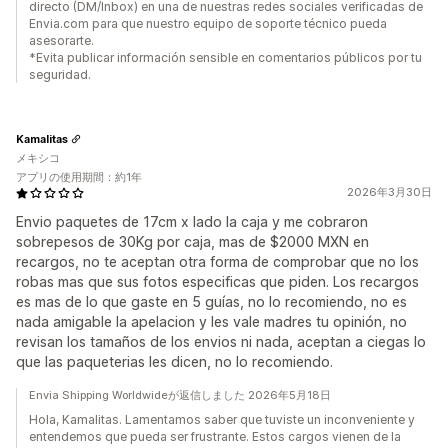
directo (DM/Inbox) en una de nuestras redes sociales verificadas de
Envia.com para que nuestro equipo de soporte técnico pueda
asesorarte.
*Evita publicar información sensible en comentarios públicos por tu
seguridad.
Kamalitas
メキシコ
アプリの使用期間：約1年
2026年3月30日
Envio paquetes de 17cm x lado la caja y me cobraron
sobrepesos de 30Kg por caja, mas de $2000 MXN en
recargos, no te aceptan otra forma de comprobar que no los
robas mas que sus fotos especificas que piden. Los recargos
es mas de lo que gaste en 5 guías, no lo recomiendo, no es
nada amigable la apelacion y les vale madres tu opinión, no
revisan los tamaños de los envios ni nada, aceptan a ciegas lo
que las paqueterias les dicen, no lo recomiendo.
Envia Shipping Worldwideが返信しました 2026年5月18日
Hola, Kamalitas. Lamentamos saber que tuviste un inconveniente y
entendemos que pueda ser frustrante. Estos cargos vienen de la