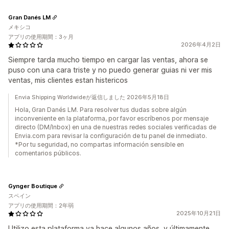
Gran Danés LM
メキシコ
アプリの使用期間：3ヶ月
2026年4月2日
Siempre tarda mucho tiempo en cargar las ventas, ahora se
puso con una cara triste y no puedo generar guias ni ver mis
ventas, mis clientes estan histericos
Envia Shipping Worldwideが返信しました 2026年5月18日
Hola, Gran Danés LM. Para resolver tus dudas sobre algún
inconveniente en la plataforma, por favor escríbenos por mensaje
directo (DM/Inbox) en una de nuestras redes sociales verificadas de
Envia.com para revisar la configuración de tu panel de inmediato.
*Por tu seguridad, no compartas información sensible en
comentarios públicos.
Gynger Boutique
スペイン
アプリの使用期間：2年弱
2025年10月21日
Utilizo esta plataforma ya hace algunos años, y últimamente