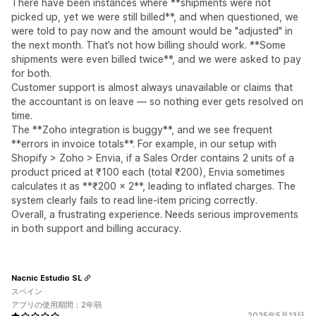
There have been instances where **shipments were not
picked up, yet we were still billed**, and when questioned, we
were told to pay now and the amount would be "adjusted" in
the next month. That’s not how billing should work. **Some
shipments were even billed twice**, and we were asked to pay
for both.
Customer support is almost always unavailable or claims that
the accountant is on leave — so nothing ever gets resolved on
time.
The **Zoho integration is buggy**, and we see frequent
**errors in invoice totals**. For example, in our setup with
Shopify > Zoho > Envia, if a Sales Order contains 2 units of a
product priced at ₹100 each (total ₹200), Envia sometimes
calculates it as **₹200 x 2**, leading to inflated charges. The
system clearly fails to read line-item pricing correctly.
Overall, a frustrating experience. Needs serious improvements
in both support and billing accuracy.
Nacnic Estudio SL
スペイン
アプリの使用期間：2年弱
2025年5月13日