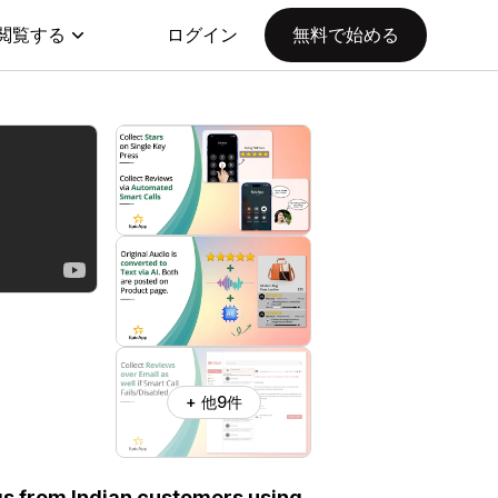
閲覧する
ログイン
無料で始める
+ 他9件
ngs from Indian customers using