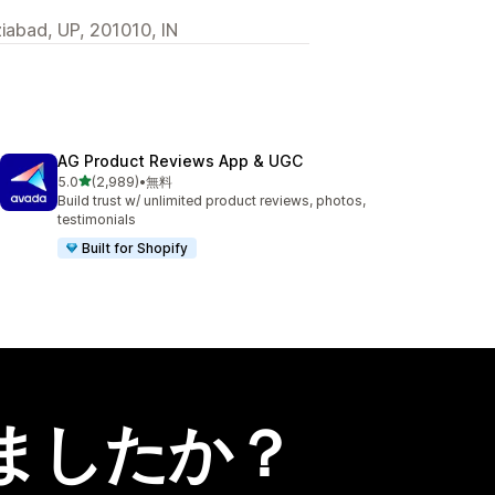
ziabad, UP, 201010, IN
AG Product Reviews App & UGC
5つ星中
5.0
(2,989)
•
無料
合計レビュー数：2989件
Build trust w/ unlimited product reviews, photos,
testimonials
Built for Shopify
ましたか？