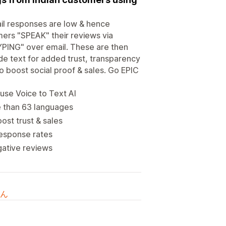
mail responses are low & hence
mers "SPEAK" their reviews via
TYPING" over email. These are then
de text for added trust, transparency
o boost social proof & sales. Go EPIC
use Voice to Text AI
e than 63 languages
ost trust & sales
 response rates
egative reviews
ん