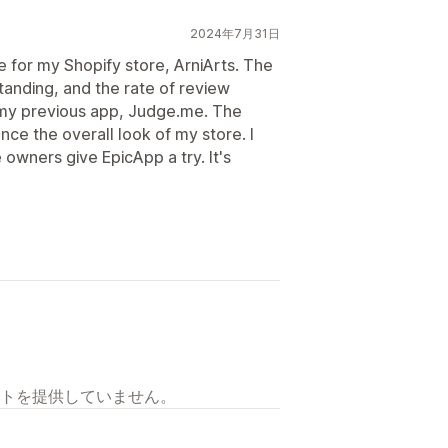
2024年7月31日
e for my Shopify store, ArniArts. The
standing, and the rate of review
d my previous app, Judge.me. The
nce the overall look of my store. I
owners give EpicApp a try. It's
トを提供していません。