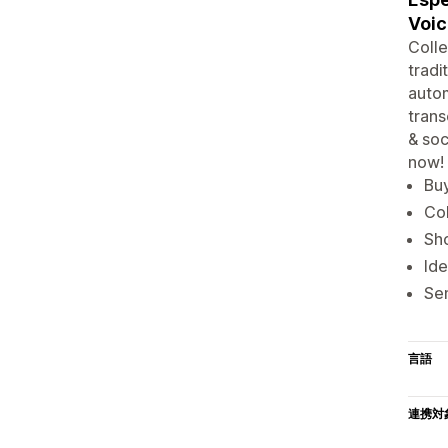
Voic
Colle
tradi
autom
trans
& soc
now!
Buy
Col
Sho
Ide
Sen
言語
連携対