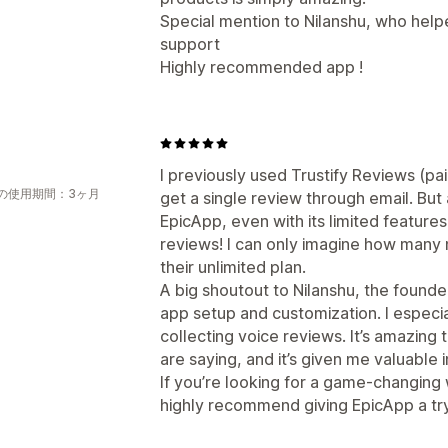
Special mention to Nilanshu, who hel
support
Highly recommended app !
I previously used Trustify Reviews (pa
の使用期間：3ヶ月
get a single review through email. But a
EpicApp, even with its limited features
reviews! I can only imagine how many m
their unlimited plan.
A big shoutout to Nilanshu, the founde
app setup and customization. I especia
collecting voice reviews. It’s amazing
are saying, and it’s given me valuable
If you’re looking for a game-changing 
highly recommend giving EpicApp a tr