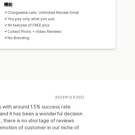
機能
Chargeable calls. Unlimited Review Email
You pay only what you use.
All features of FREE plus
Collect Photo + Video Reviews
No Branding
2024年12月20日
s with around 1.5% success rate
and it has been a wonderful decision
 there is no shortage of reviews
l emotion of customer in our niche of