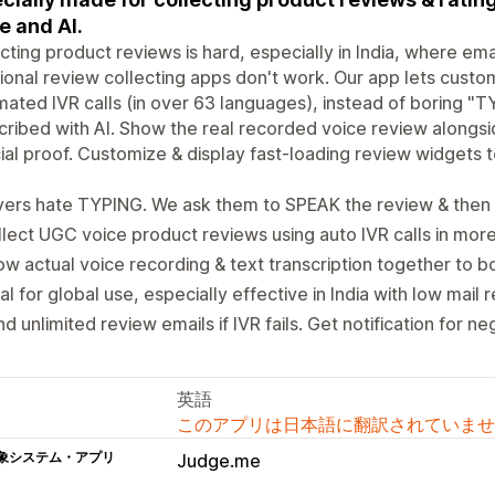
e and AI.
cting product reviews is hard, especially in India, where e
tional review collecting apps don't work. Our app lets custo
ated IVR calls (in over 63 languages), instead of boring "
cribed with AI. Show the real recorded voice review alongsi
ial proof. Customize & display fast-loading review widgets t
ers hate TYPING. We ask them to SPEAK the review & then 
lect UGC voice product reviews using auto IVR calls in mor
w actual voice recording & text transcription together to bo
al for global use, especially effective in India with low mail
d unlimited review emails if IVR fails. Get notification for n
英語
このアプリは日本語に翻訳されていませ
象システム・アプリ
Judge.me