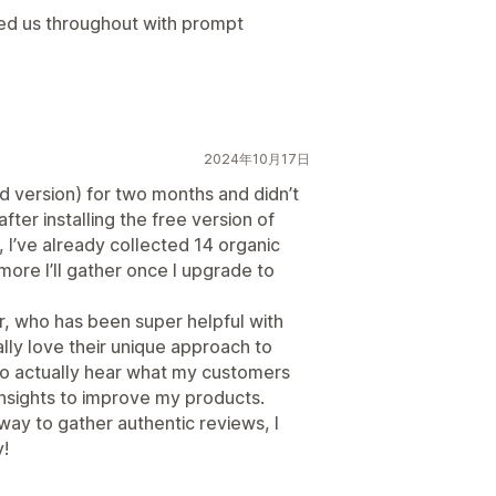
ped us throughout with prompt
2024年10月17日
id version) for two months and didn’t
fter installing the free version of
, I’ve already collected 14 organic
ore I’ll gather once I upgrade to
r, who has been super helpful with
lly love their unique approach to
 to actually hear what my customers
 insights to improve my products.
way to gather authentic reviews, I
y!