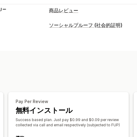
リー
商品レビュー
表示オプション
ソーシャルプルーフ (社会的証明)
写真のレビュー
動画のレビュー
星評
コンテンツタイプ
レビュー一覧ページ
絞り込み
写真
動画
レビュー
レビューの収集方法
表示オプション
メールリクエスト
インポートとエクス
レビュー件数
分析
エンゲージメント追跡
Pay Per Review
無料インストール
Success based plan. Just pay $0.99 and $0.09 per review
collected via call and email respectively (subjected to FUP)