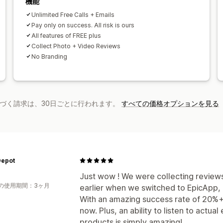
機能
Unlimited Free Calls + Emails
Pay only on success. All risk is ours
All features of FREE plus
Collect Photo + Video Reviews
No Branding
基づく請求は、30日ごとに行われます。
すべての価格オプションを見る
Depot
Just wow ! We were collecting review
の使用期間：3ヶ月
earlier when we switched to EpicApp, 
With an amazing success rate of 20%+,
now. Plus, an ability to listen to actua
products is simply amazing!