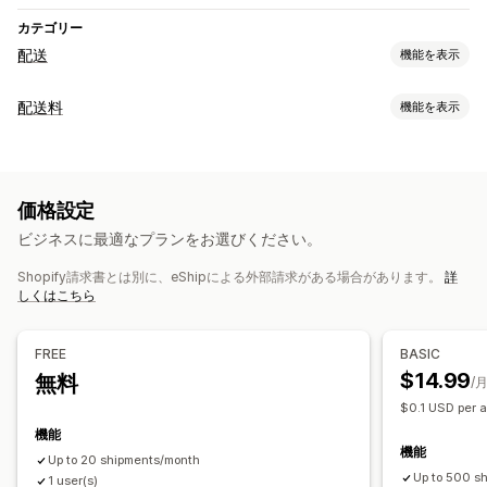
カテゴリー
配送
機能を表示
ラベルと梱包
配送料
機能を表示
ラベル作成
ラベルのカスタマイズ
住所の確認
明細表
レート計算
カスタムドキュメント
返品用ラベル
配送保険
配達日
配送業者ベース
顧客ベース
寸法ベース
重量ベース
郵便番号
注文の同期
配送業者の選択
価格設定
カスタマイズ
配送品の管理
ビジネスに最適なプランをお選びください。
カスタム通知
追跡ページ
住所の確認
ジオロケーション
注文の同期
リアルタイム追跡
ブランド化された追跡ページ
Shopify請求書とは別に、eShipによる外部請求がある場合があります。
詳
複数言語
複数通貨
カスタムルール
メール通知
配送分析
しくはこちら
FREE
BASIC
$14.99
無料
/
$0.1 USD per a
機能
機能
Up to 20 shipments/month
Up to 500 s
1 user(s)