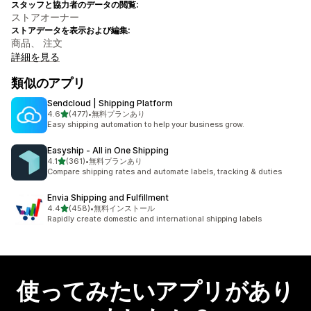
スタッフと協力者のデータの閲覧:
ストアオーナー
ストアデータを表示および編集:
商品、 注文
詳細を見る
類似のアプリ
Sendcloud | Shipping Platform
5つ星中
4.6
(477)
•
無料プランあり
合計レビュー数：477件
Easy shipping automation to help your business grow.
Easyship ‑ All in One Shipping
5つ星中
4.1
(361)
•
無料プランあり
合計レビュー数：361件
Compare shipping rates and automate labels, tracking & duties
Envia Shipping and Fulfillment
5つ星中
4.4
(458)
•
無料インストール
合計レビュー数：458件
Rapidly create domestic and international shipping labels
使ってみたいアプリがあり