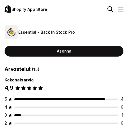
Shopify App Store
Essential ‑ Back In Stock Pro
Asenna
Arvostelut
(15)
Kokonaisarvio
4,9
5
14
4
0
3
1
2
0