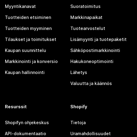
Myyntikanavat
Suoratoimitus
Tuotteiden etsiminen
Markkinapaikat
Tuotteiden myyminen
Tuotearvostelut
Tilaukset ja toimitukset
Lisämyynti ja tuotepaketit
Kaupan suunnittelu
Sähköpostimarkkinointi
Markkinointi ja konversio
Hakukoneoptimointi
Kaupan hallinnointi
Lähetys
Valuutta ja käännös
Resurssit
Shopify
Shopifyn ohjekeskus
Tietoja
API-dokumentaatio
Uramahdollisuudet