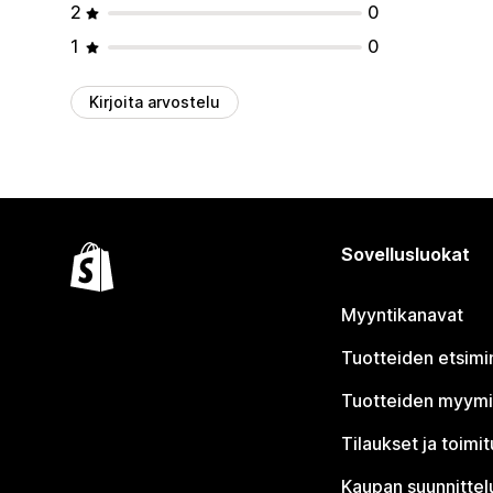
2
0
1
0
Kirjoita arvostelu
Sovellusluokat
Myyntikanavat
Tuotteiden etsimi
Tuotteiden myym
Tilaukset ja toimi
Kaupan suunnittel