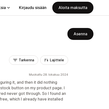
ksia
Kirjaudu sisään
Aloita maksutta
Asenna
Tarkenna
Lajittele
Muokattu 28. lokakuu 2024
uring it, and then it did nothing
n stock button on my product page. I
ed never got through. So I found an
 free, which I already have installed