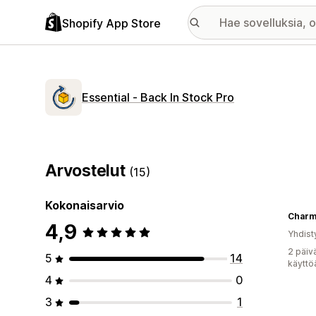
Shopify App Store
Essential ‑ Back In Stock Pro
Arvostelut
(15)
Kokonaisarvio
Charm
4,9
Yhdist
2 päiv
5
14
käyttö
4
0
3
1