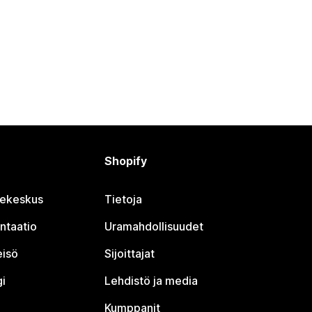
Shopify
jekeskus
Tietoja
ntaatio
Uramahdollisuudet
eisö
Sijoittajat
i
Lehdistö ja media
Kumppanit