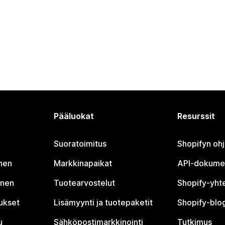
Pääluokat
Resurssit
Suoratoimitus
Shopifyn oh
nen
Markkinapaikat
API-dokume
inen
Tuotearvostelut
Shopify-yht
tukset
Lisämyynti ja tuotepaketit
Shopify-blog
u
Sähköpostimarkkinointi
Tutkimus