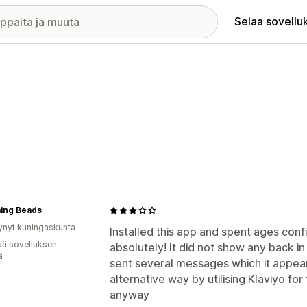
Selaa sovellu
ing Beads
ynyt kuningaskunta
Installed this app and spent ages config
ää sovelluksen
absolutely! It did not show any back i
ä
sent several messages which it appear
alternative way by utilising Klaviyo for
anyway