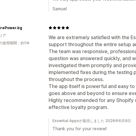
Samuel
rePower.bg
リア
We are extremely satisfied with the Es
の使用期間：約1年
support throughout the entire setup a
The team was responsive, professional
question was answered quickly, and wh
investigated them promptly and provi
implemented fixes during the testing
throughout the process.
The app itself is powerful and easy to
goes above and beyond to ensure eve
Highly recommended for any Shopify st
effective loyalty program.
Essential Appsが返信しました 2026年6月9日
Thank you for your review!