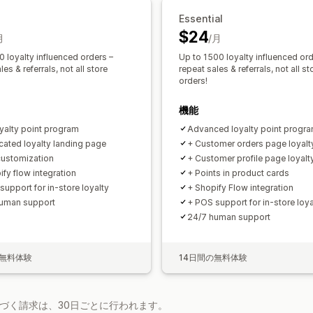
Essential
$24
月
/月
 loyalty influenced orders​ –
Up to 1500 loyalty influenced orde
les & referrals, not all store
repeat sales & referrals, not all st
orders!
機能
oyalty point program
Advanced loyalty point progr
cated loyalty landing page​
+ Customer orders page loyalt
 customization
+ Customer profile page loyalt
ify flow integration
+ Points in product cards
support for in-store loyalty
+ Shopify Flow integration
uman support
+ POS support for in-store loya
24/7 human support
の無料体験
14日間の無料体験
基づく請求は、30日ごとに行われます。