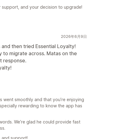
r support, and your decision to upgrade!
2026年6月9日
and then tried Essential Loyalty!
y to migrate across. Matas on the
t response.
alty!
ess went smoothly and that you’re enjoying
s especially rewarding to know the app has
 words. We’re glad he could provide fast
ss.
 and support!