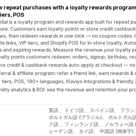
 repeat purchases with a loyalty rewards program:
tiers, POS
tial is a loyalty program and rewards app built for repeat p
re. Customers earn loyalty points or store credit cashback 
ws, then redeem rewards in one click — no coupon codes. G
iate links, VIP tiers, and Shopify POS for in-store loyalty. 
s and expiring rewards. Measure the revenue your loyalty pr
alty points customers redeem: orders, signup, birthday, rev
re credit & cashback rewards auto-apply at checkout — no
erral & affiliate program: refer a friend link, earn rewards &
 tiers, POS, 180+ languages, Klaviyo integrations & friendly
alty analytics & ROI: see the revenue and retention your p
英語、 ドイツ語、 スペイン語、 フラン
ポルトガル語 (ブラジル)、 ポルトガル語
ク語、 フィンランド語、 ノルウェー語 
ェーデン語、 タイ語、 中国語 (簡体字)