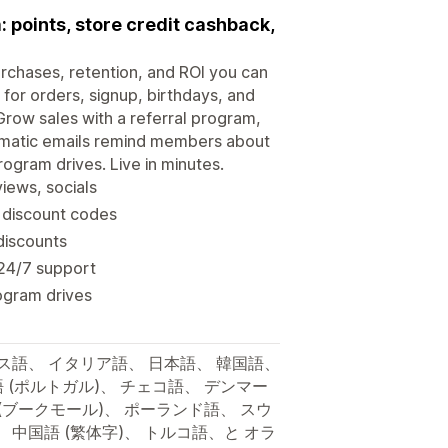
 points, store credit cashback,
urchases, retention, and ROI you can
for orders, signup, birthdays, and
row sales with a referral program,
Automatic emails remind members about
ogram drives. Live in minutes.
iews, socials
 discount codes
 discounts
 24/7 support
rogram drives
ス語、 イタリア語、 日本語、 韓国語、
 (ポルトガル)、 チェコ語、 デンマー
(ブークモール)、 ポーランド語、 スウ
、 中国語 (繁体字)、 トルコ語、と オラ