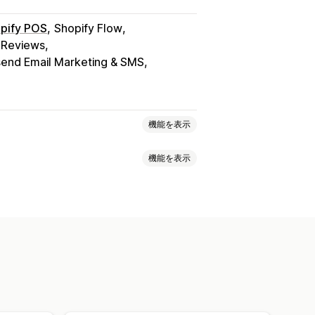
pify POS
Shopify Flow
 Reviews
end Email Marketing & SMS
機能を表示
機能を表示
IP階層
アフィリエイトプログラム
ームプログラム
カスタムプログラム
定
一律割引
配送料
カートディスカウント
ッシュバック
ストアクレジット
リワード
動的価格設定
ス
メンバーシップ特典
カウントの組み合わせ
絞り込み