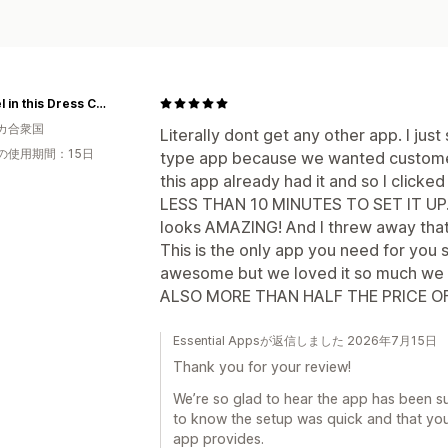
Damsel in this Dress Corsets
カ合衆国
Literally dont get any other app. I just
の使用期間：15日
type app because we wanted customer 
this app already had it and so I clicked
LESS THAN 10 MINUTES TO SET IT UP. it 
looks AMAZING! And I threw away that
This is the only app you need for you 
awesome but we loved it so much we
ALSO MORE THAN HALF THE PRICE OF
Essential Appsが返信しました 2026年7月15日
Thank you for your review!
We’re so glad to hear the app has been suc
to know the setup was quick and that you
app provides.