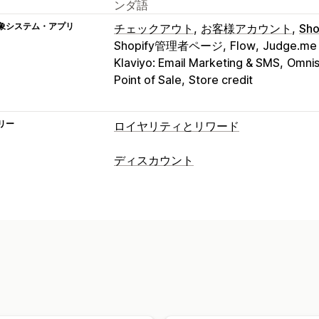
ンダ語
象システム・アプリ
チェックアウト
お客様アカウント
Sho
Shopify管理者ページ
Flow
Judge.me
Klaviyo: Email Marketing & SMS
Omnis
Point of Sale
Store credit
リー
ロイヤリティとリワード
プログラムの種類
ディスカウント
リワードプログラム
メンバーシップ
V
ディスカウントの種類
紹介
キャッシュバックプログラム
ゲ
クーポンコード
クーポン
固定価格設
提供可能なリワード
割引率によるディスカウント
無料配送
ポイント
ディスカウント
ギフト
キャ
チェックアウトディスカウント
ギフト
配送料
無料配送
無料商品
限定アクセ
カスタムディスカウント
カスタムリワード
ディスカウント管理
編集ツール
トリガーとルール
ディス