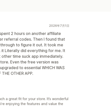
2026年7月1日
 spent 2 hours on another affiliate
referral codes. Then I found that
 through to figure it out. It took me
Literally did everything for me. It
 other time suck app immediately.
store. Even the free version was
 upgraded to essential WHICH WAS
 THE OTHER APP.
h a great fit for your store. It’s wonderful
’re enjoying the features and value the