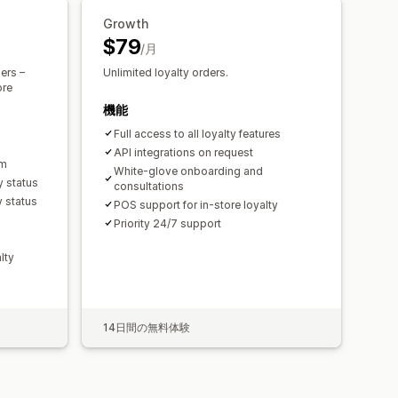
Growth
$79
/月
rs​ –
Unlimited loyalty orders​.
ore
機能
Full access to all loyalty features
API integrations on request
am
White-glove onboarding and
y status
consultations
y status
POS support for in-store loyalty
Priority 24/7 support
lty
14日間の無料体験