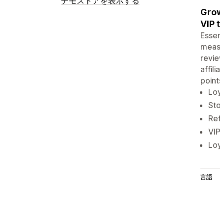
デモストアを表示する
Grow
VIP 
Essen
measu
revie
affil
point
Loy
Sto
Ref
VIP
Loy
言語