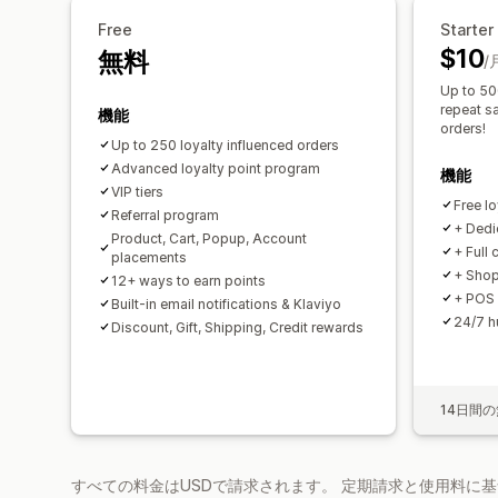
Free
Starter
$10
無料
/
Up to 500
repeat sa
機能
orders!
Up to 250 loyalty influenced orders​
Advanced loyalty point program
機能
VIP tiers
Free l
Referral program
+ Dedi
Product, Cart, Popup, Account
+ Full
placements
+ Shop
12+ ways to earn points
+ POS 
Built-in email notifications & Klaviyo
24/7 h
Discount, Gift, Shipping, Credit rewards
14日間
すべての料金はUSDで請求されます。 定期請求と使用料に