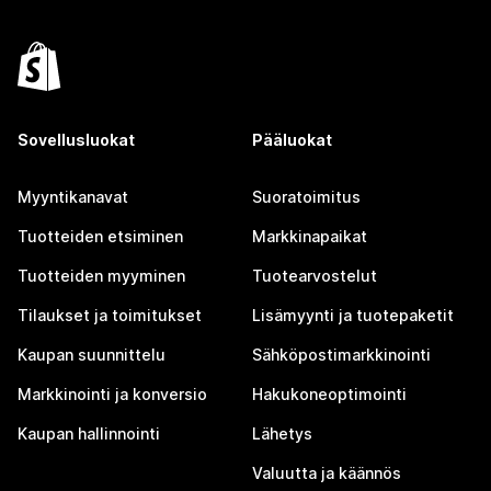
Sovellusluokat
Pääluokat
Myyntikanavat
Suoratoimitus
Tuotteiden etsiminen
Markkinapaikat
Tuotteiden myyminen
Tuotearvostelut
Tilaukset ja toimitukset
Lisämyynti ja tuotepaketit
Kaupan suunnittelu
Sähköpostimarkkinointi
Markkinointi ja konversio
Hakukoneoptimointi
Kaupan hallinnointi
Lähetys
Valuutta ja käännös