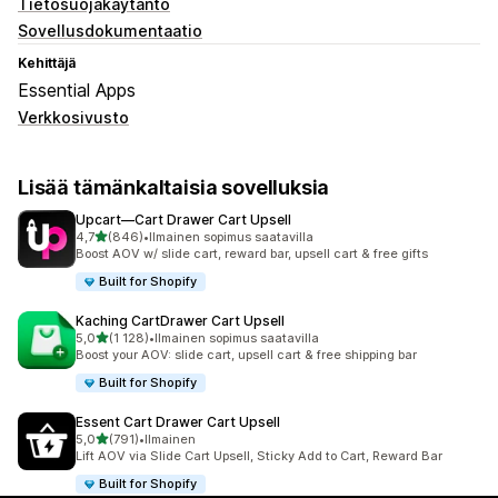
Tietosuojakäytäntö
Sovellusdokumentaatio
Kehittäjä
Essential Apps
Verkkosivusto
Lisää tämänkaltaisia sovelluksia
Upcart—Cart Drawer Cart Upsell
/ 5 tähteä
4,7
(846)
•
Ilmainen sopimus saatavilla
846 arvostelua yhteensä
Boost AOV w/ slide cart, reward bar, upsell cart & free gifts
Built for Shopify
Kaching CartDrawer Cart Upsell
/ 5 tähteä
5,0
(1 128)
•
Ilmainen sopimus saatavilla
1128 arvostelua yhteensä
Boost your AOV: slide cart, upsell cart & free shipping bar
Built for Shopify
Essent Cart Drawer Cart Upsell
/ 5 tähteä
5,0
(791)
•
Ilmainen
791 arvostelua yhteensä
Lift AOV via Slide Cart Upsell, Sticky Add to Cart, Reward Bar
Built for Shopify