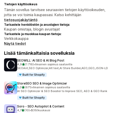
Tietojen käyttöoikeus
Tämän sovellus tarvitsee seuraavien tietojen käyttöoikeuden,
jotta se voi toimia kaupassasi. Katso kehittäjän
tietosuojakäytäntö
.
Tarkastele henkilöstön ja avustajien tietoja:
Kaupan omistaja, blogin avustajat
Tarkastele ja muokkaa kaupan tietoja:
Verkkokauppa
Näytä tiedot
Lisää tämänkaltaisia sovelluksia
SEOWILL: AI SEO & AI Blog Post
/ 5 tähteä
4,9
(1 716)
•
Ilmainen sopimus saatavilla
1716 arvostelua yhteensä
SEOAnt,SEO Optimizer,Alt text,AI Store Builder,AEO,GEO,JSON-LD
Built for Shopify
StoreSEO SEO & Image Optimizer
/ 5 tähteä
5,0
(671)
•
Ilmainen sopimus saatavilla
671 arvostelua yhteensä
AI SEO Optimizer & SEO Booster to Improve SEO, AEO & GEO Rank
Built for Shopify
Soro ‑ SEO Autopilot & Content
/ 5 tähteä
4,7
(10)
•
$39/kuukausi
10 arvostelua yhteensä