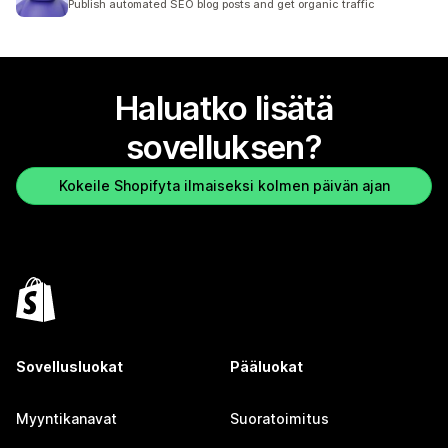
Publish automated SEO blog posts and get organic traffic
Haluatko lisätä
sovelluksen?
Kokeile Shopifyta ilmaiseksi kolmen päivän ajan
Sovellusluokat
Pääluokat
Myyntikanavat
Suoratoimitus