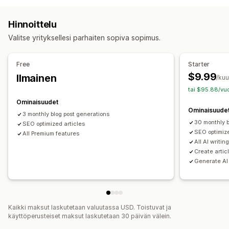
Monikielisyys
Käännös
Kuvat
Tekoälygenerointi
Paikallinen hakukoneoptimointi
Hakukoneoptimointi
Hinnoittelu
Sisällön optimointi
Avainsanaoptimointi
SEO-analyysi
Valitse yrityksellesi parhaiten sopiva sopimus.
Tehokkuuden valvonta
SEO-pisteet
Sivustoliikenne
Free
Starter
$9.99
Ilmainen
/ku
tai $95.88/vuo
Ominaisuudet
Ominaisuude
3 monthly blog post generations
30 monthly b
SEO optimized articles
SEO optimize
All Premium features
All AI writin
Create articl
Generate AI
Kaikki maksut laskutetaan valuutassa USD. Toistuvat ja
käyttöperusteiset maksut laskutetaan 30 päivän välein.