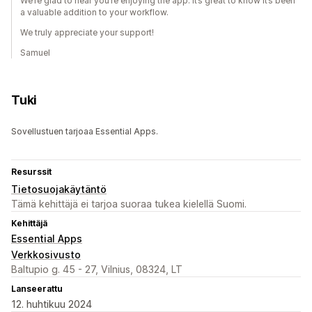
We’re glad to hear you’re enjoying the app. It’s great to know it’s been
a valuable addition to your workflow.
We truly appreciate your support!
Samuel
Tuki
Sovellustuen tarjoaa Essential Apps.
Resurssit
Tietosuojakäytäntö
Tämä kehittäjä ei tarjoa suoraa tukea kielellä Suomi.
Kehittäjä
Essential Apps
Verkkosivusto
Baltupio g. 45 - 27, Vilnius, 08324, LT
Lanseerattu
12. huhtikuu 2024