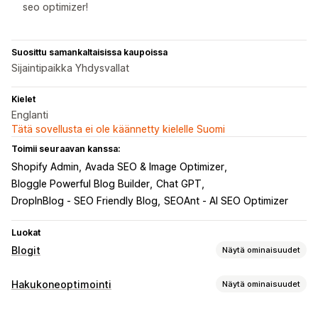
seo optimizer!
Suosittu samankaltaisissa kaupoissa
Sijaintipaikka Yhdysvallat
Kielet
Englanti
Tätä sovellusta ei ole käännetty kielelle Suomi
Toimii seuraavan kanssa:
Shopify Admin
Avada SEO & Image Optimizer
Bloggle Powerful Blog Builder
Chat GPT
DropInBlog ‑ SEO Friendly Blog
SEOAnt ‑ AI SEO Optimizer
Luokat
Blogit
Näytä ominaisuudet
Sisällöntuotanto
Hakukoneoptimointi
Näytä ominaisuudet
Tekoälygenerointi
Suositellut aiheet
Joukkoluominen
Hakuoptimointityökalut