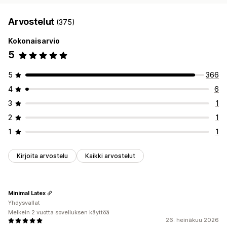
Arvostelut
(375)
Kokonaisarvio
5
5
366
4
6
3
1
2
1
1
1
Kirjoita arvostelu
Kaikki arvostelut
Minimal Latex
Yhdysvallat
Melkein 2 vuotta sovelluksen käyttöä
26. heinäkuu 2026