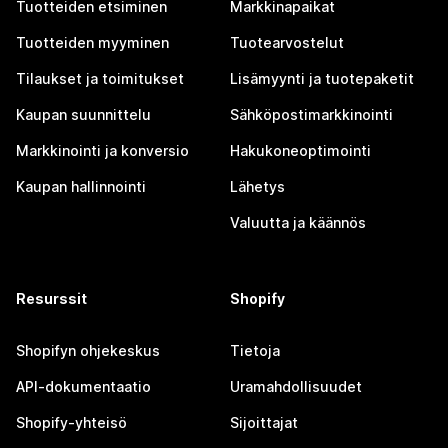
Tuotteiden etsiminen
Markkinapaikat
Tuotteiden myyminen
Tuotearvostelut
Tilaukset ja toimitukset
Lisämyynti ja tuotepaketit
Kaupan suunnittelu
Sähköpostimarkkinointi
Markkinointi ja konversio
Hakukoneoptimointi
Kaupan hallinnointi
Lähetys
Valuutta ja käännös
Resurssit
Shopify
Shopifyn ohjekeskus
Tietoja
API-dokumentaatio
Uramahdollisuudet
Shopify-yhteisö
Sijoittajat