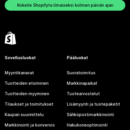
Kokeile Shopifyta ilmaiseksi kolmen päivän ajan
Sovellusluokat
Pääluokat
Myyntikanavat
Suoratoimitus
Tuotteiden etsiminen
Markkinapaikat
Tuotteiden myyminen
Tuotearvostelut
Tilaukset ja toimitukset
Lisämyynti ja tuotepaketit
Kaupan suunnittelu
Sähköpostimarkkinointi
Markkinointi ja konversio
Hakukoneoptimointi