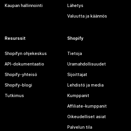
Kaupan hallinnointi
Lähetys
Valuutta ja käännös
Resurssit
Shopify
Shopifyn ohjekeskus
Tietoja
API-dokumentaatio
Uramahdollisuudet
Shopify-yhteisö
Sijoittajat
Shopify-blogi
Lehdistö ja media
Tutkimus
Kumppanit
Affiliate-kumppanit
Oikeudelliset asiat
Palvelun tila