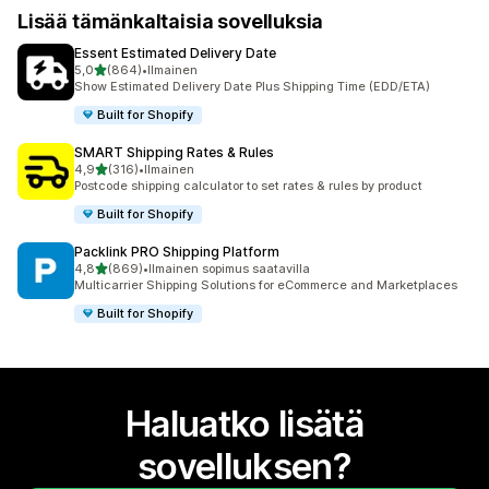
Lisää tämänkaltaisia sovelluksia
Essent Estimated Delivery Date
/ 5 tähteä
5,0
(864)
•
Ilmainen
864 arvostelua yhteensä
Show Estimated Delivery Date Plus Shipping Time (EDD/ETA)
Built for Shopify
SMART Shipping Rates & Rules
/ 5 tähteä
4,9
(316)
•
Ilmainen
316 arvostelua yhteensä
Postcode shipping calculator to set rates & rules by product
Built for Shopify
Packlink PRO Shipping Platform
/ 5 tähteä
4,8
(869)
•
Ilmainen sopimus saatavilla
869 arvostelua yhteensä
Multicarrier Shipping Solutions for eCommerce and Marketplaces
Built for Shopify
Haluatko lisätä
sovelluksen?