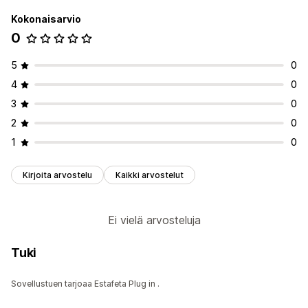
Kokonaisarvio
0
5
0
4
0
3
0
2
0
1
0
Kirjoita arvostelu
Kaikki arvostelut
Ei vielä arvosteluja
Tuki
Sovellustuen tarjoaa Estafeta Plug in .