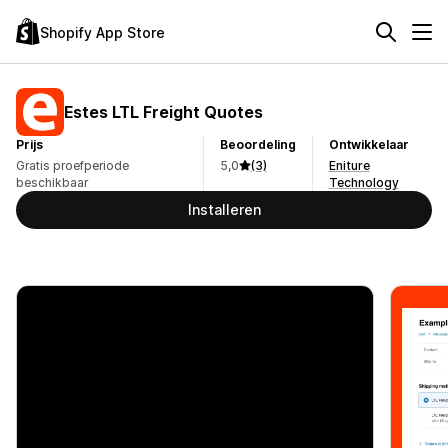
Shopify App Store
Estes LTL Freight Quotes
Prijs
Beoordeling
Ontwikkelaar
Gratis proefperiode
5,0
(3)
Eniture
beschikbaar
Technology
Installeren