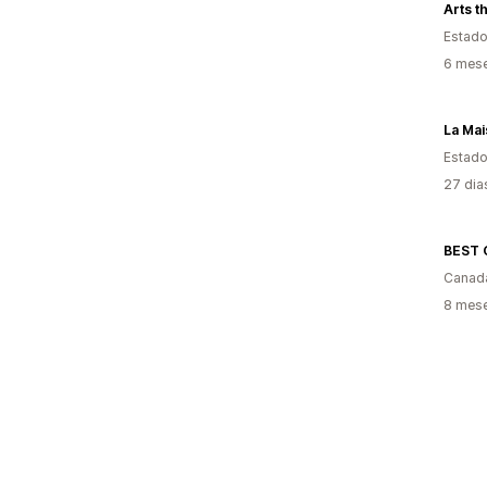
Arts th
Estado
6 mese
La Ma
Estado
27 dia
BEST 
Canad
8 mese