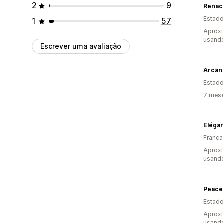
2
9
Renac
Estado
1
57
Aproxi
usando
Escrever uma avaliação
Arcan
Estado
7 mese
Eléga
França
Aprox
usando
Peace 
Estado
Aprox
usando