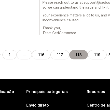
Please reach out to us at support@cedco
so we can understand the issue and fix it 
Your experience matters a lot to us, and 
inconvenience caused.
Thank you,
Team CedCommerce
r
1
…
116
117
118
119
licação
Principais categorias
Recursos
Envio direto
Centro de a