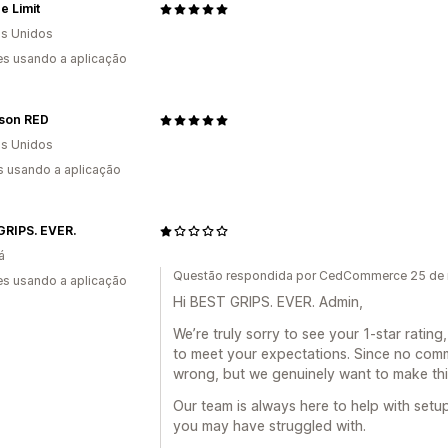
e Limit
s Unidos
s usando a aplicação
ison RED
s Unidos
s usando a aplicação
GRIPS. EVER.
á
Questão respondida por CedCommerce 25 de
s usando a aplicação
Hi BEST GRIPS. EVER. Admin,
We’re truly sorry to see your 1-star ratin
to meet your expectations. Since no com
wrong, but we genuinely want to make thi
Our team is always here to help with setup,
you may have struggled with.