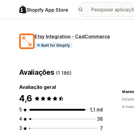
Shopify App Store
Etsy Integration ‑ CedCommerce
Built for Shopify
Avaliações
(1 186)
Avaliação geral
Mamma
4,6
Estado
6 mese
5
1,1 mil
4
36
3
7