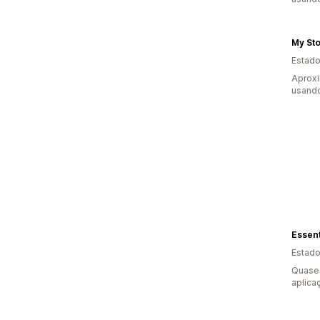
My St
Estado
Aproxi
usando
Essent
Estado
Quase 
aplica