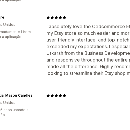
ore
s Unidos
I absolutely love the Cedcommerce Et
madamente 1 hora
my Etsy store so much easier and more
 a aplicação
user-friendly interface, and top-notc
exceeded my expectations. I especiall
Utkarsh from the Business Developmen
and responsive throughout the entire 
made all the difference. Highly re
looking to streamline their Etsy shop
ial Mason Candles
s Unidos
6 anos usando a
ção