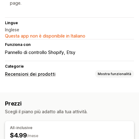
page.
Lingue
Inglese
Questa app non è disponibile in Italiano
Funziona con
Pannello di controllo Shopify
Etsy
Categorie
Recensioni dei prodotti
Mostra funzionalità
Opzioni di visualizzazione
Testimonianze
Recensioni con foto
Valutazioni in stelle
Prezzi
Badge
Caroselli
Layout a griglia
Scegli il piano più adatto alla tua attività.
Pagina con tutte le recensioni
Migliori recensioni
Recensioni in evidenza
Filtri
Rich snippet
All-inclusive
Modalità di raccolta recensioni
$4.99
/mese