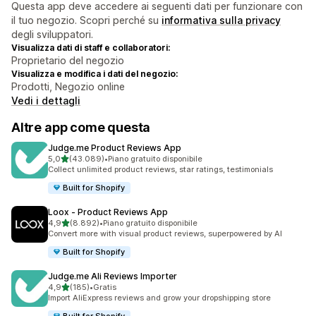
Questa app deve accedere ai seguenti dati per funzionare con
il tuo negozio. Scopri perché su
informativa sulla privacy
degli sviluppatori.
Visualizza dati di staff e collaboratori:
Proprietario del negozio
Visualizza e modifica i dati del negozio:
Prodotti, Negozio online
Vedi i dettagli
Altre app come questa
Judge.me Product Reviews App
stelle su 5
5,0
(43.089)
•
Piano gratuito disponibile
43089 recensioni totali
Collect unlimited product reviews, star ratings, testimonials
Built for Shopify
Loox ‑ Product Reviews App
stelle su 5
4,9
(8.892)
•
Piano gratuito disponibile
8892 recensioni totali
Convert more with visual product reviews, superpowered by AI
Built for Shopify
Judge.me Ali Reviews Importer
stelle su 5
4,9
(185)
•
Gratis
185 recensioni totali
Import AliExpress reviews and grow your dropshipping store
Built for Shopify