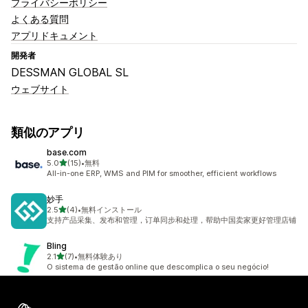
プライバシーポリシー
よくある質問
アプリドキュメント
開発者
DESSMAN GLOBAL SL
ウェブサイト
類似のアプリ
base.com
5つ星中
5.0
(15)
•
無料
合計レビュー数：15件
All-in-one ERP, WMS and PIM for smoother, efficient workflows
妙手
5つ星中
2.5
(4)
•
無料インストール
合計レビュー数：4件
支持产品采集、发布和管理，订单同步和处理，帮助中国卖家更好管理店铺
Bling
5つ星中
2.1
(7)
•
無料体験あり
合計レビュー数：7件
O sistema de gestão online que descomplica o seu negócio!