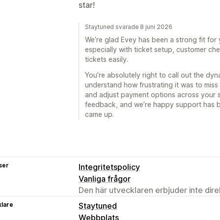
star!
Staytuned svarade 8 juni 2026
We’re glad Evey has been a strong fit fo
especially with ticket setup, customer che
tickets easily.
You’re absolutely right to call out the dy
understand how frustrating it was to miss
and adjust payment options across your s
feedback, and we’re happy support has b
came up.
ser
Integritetspolicy
Vanliga frågor
Den här utvecklaren erbjuder inte dir
klare
Staytuned
Webbplats