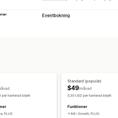
rier
Eventbokning
Evenemangstyp
Möten
Klasser
Tjänster
Reservation
Anpassade evenemang
Bokningshantering
Kalender
Schemaläggning
Tidpunkt
Avbryt bokning
Kapacitetsgränser
B
Evenemangsincheckning
Uppdatering
Flera språk
Flera platser
Personaladm
Standard (populär)
$49
månad
/månad
Anpassning
per hanterad biljett
0,50 USD per hanterad biljett
Bokningssidor
Kalenderwidget
Anpa
Anpassade meddelanden
Varumärke
oner
Funktioner
ite, PLUS:
Allt i Growth, PLUS: