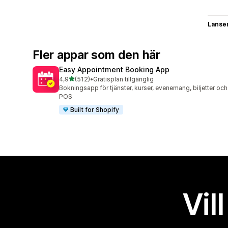
Lanse
Fler appar som den här
Easy Appointment Booking App
av 5 stjärnor
4,9
(512)
•
Gratisplan tillgänglig
512 recensioner totalt
Bokningsapp för tjänster, kurser, evenemang, biljetter och
POS
Built for Shopify
Vil