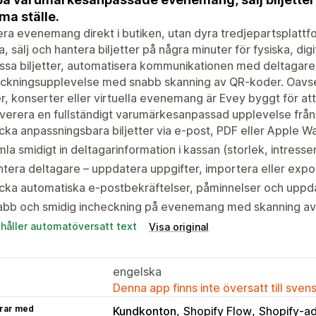
a ställe.
ra evenemang direkt i butiken, utan dyra tredjepartsplattfor
, sälj och hantera biljetter på några minuter för fysiska, d
sa biljetter, automatisera kommunikationen med deltagare
eckningsupplevelse med snabb skanning av QR-koder. Oavs
r, konserter eller virtuella evenemang är Evey byggt för at
everera en fullständigt varumärkesanpassad upplevelse från k
cka anpassningsbara biljetter via e-post, PDF eller Apple Wa
la smidigt in deltagarinformation i kassan (storlek, intres
tera deltagare – uppdatera uppgifter, importera eller expo
cka automatiska e-postbekräftelser, påminnelser och uppdat
abb och smidig incheckning på evenemang med skanning av 
ehåller automatöversatt text
Visa original
engelska
Denna app finns inte översatt till sven
rar med
Kundkonton
Shopify Flow
Shopify-a