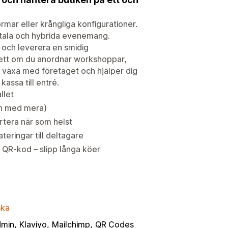
mar eller krångliga konfigurationer.
igitala och hybrida evenemang.
 och leverera en smidig
ett om du anordnar workshoppar,
t växa med företaget och hjälper dig
assa till entré.
llet
sen med mera)
rtera när som helst
eringar till deltagare
QR-kod – slipp långa köer
ska
dmin
Klaviyo
Mailchimp
QR Codes