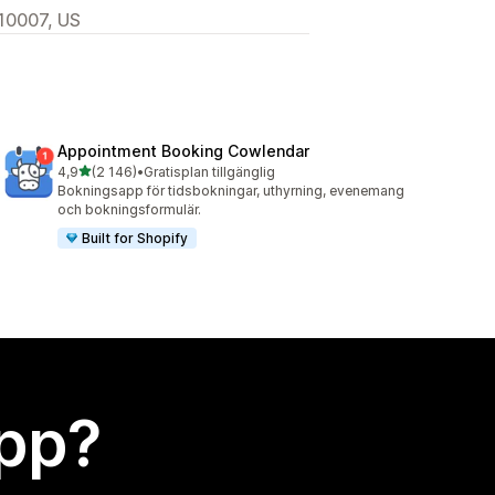
 10007, US
Appointment Booking Cowlendar
av 5 stjärnor
4,9
(2 146)
•
Gratisplan tillgänglig
2146 recensioner totalt
Bokningsapp för tidsbokningar, uthyrning, evenemang
och bokningsformulär.
Built for Shopify
app?