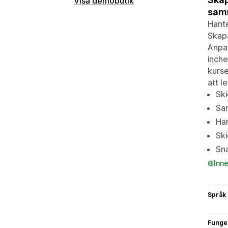
Visa demobutik
samm
Hante
Skapa
Anpas
inch
kurse
att l
Ski
Sam
Han
Ski
Sn
Inn
Språk
Funge