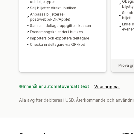
Obegrä
och biljettyper
biljett
Sälj biljetter direkt i butiken
Snabb 
Anpassa biljetter (e-
biljett
post/webb/PDF/Apple)
Enkel 
Samla in deltagaruppgifter i kassan
evene
Evenemangskalender i butiken
Importera och exportera deltagare
Checka in deltagare via QR-kod
Prova gr
Innehåller automatöversatt text
Visa original
Alla avgifter debiteras i USD. Återkommande och användni