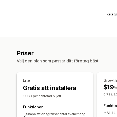
Katego
Priser
Välj den plan som passar ditt företag bäst.
Lite
Growth
$19
Gratis att installera
/
0,75 USD 
1 USD per hanterad biljett
Funkti
Funktioner
Allt i L
Skapa ett obegränsat antal evenemang