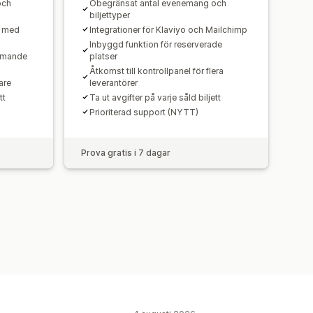
och
Obegränsat antal evenemang och
biljettyper
g med
Integrationer för Klaviyo och Mailchimp
Inbyggd funktion för reserverade
ommande
platser
Åtkomst till kontrollpanel för flera
are
leverantörer
tt
Ta ut avgifter på varje såld biljett
Prioriterad support (NYTT)
Prova gratis i 7 dagar