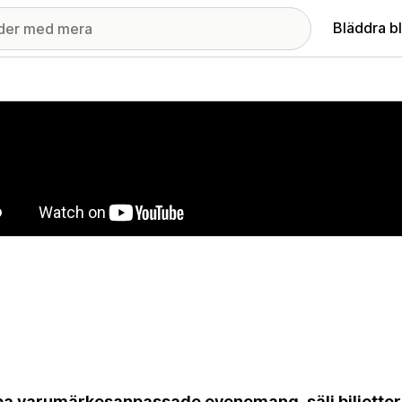
Bläddra b
ri med utvalda bilder
a varumärkesanpassade evenemang, sälj biljetter 