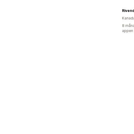
Rivend
Kanad
8 måna
appen