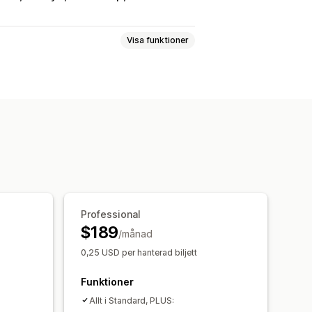
Visa funktioner
er
Personligt möte
Online
er
Blockera datum
Flera bokningar
iljetttjänster
ar i realtid
E-postaviseringar
inistration
Professional
$189
/månad
0,25 USD per hanterad biljett
ssade biljetter
Anpassade formulär
shantering
Anpassad CSS
Funktioner
Allt i Standard, PLUS: