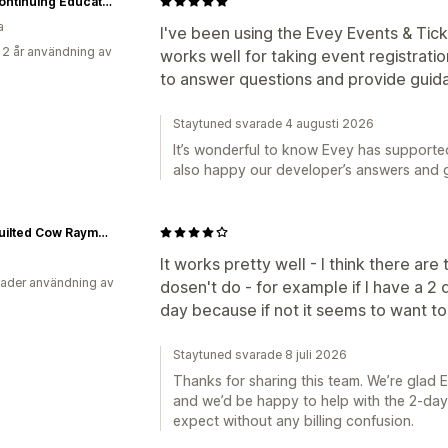
CRD Continuing Education
a
I've been using the Evey Events & Tick
 2 år användning av
works well for taking event registrati
to answer questions and provide guid
Staytuned svarade 4 augusti 2026
It’s wonderful to know Evey has supported
also happy our developer’s answers and 
The Quilted Cow Raymore
It works pretty well - I think there are
ader användning av
dosen't do - for example if I have a 2 
day because if not it seems to want to b
Staytuned svarade 8 juli 2026
Thanks for sharing this team. We’re glad 
and we’d be happy to help with the 2-day
expect without any billing confusion.