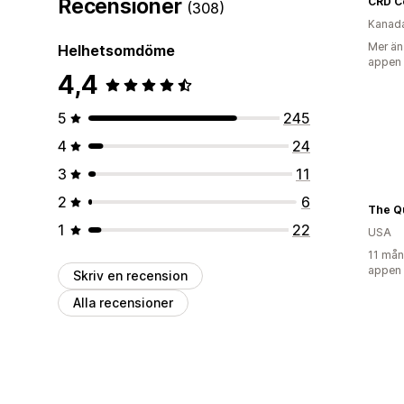
Recensioner
(308)
Kanad
Mer än
Helhetsomdöme
appen
4,4
5
245
4
24
3
11
2
6
1
22
USA
11 mån
appen
Skriv en recension
Alla recensioner