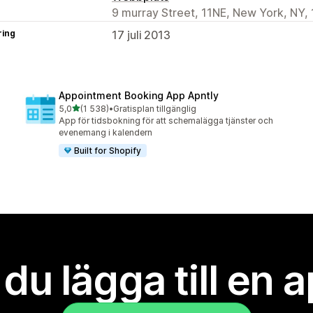
9 murray Street, 11NE, New York, NY,
ring
17 juli 2013
Appointment Booking App Apntly
av 5 stjärnor
5,0
(1 538)
•
Gratisplan tillgänglig
1538 recensioner totalt
App för tidsbokning för att schemalägga tjänster och
evenemang i kalendern
Built for Shopify
l du lägga till en 