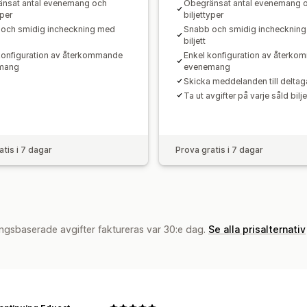
nsat antal evenemang och
Obegränsat antal evenemang 
yper
biljettyper
och smidig incheckning med
Snabb och smidig inchecknin
biljett
konfiguration av återkommande
Enkel konfiguration av återk
mang
evenemang
Skicka meddelanden till deltag
Ta ut avgifter på varje såld bilje
atis i 7 dagar
Prova gratis i 7 dagar
ngsbaserade avgifter faktureras var 30:e dag.
Se alla prisalternativ