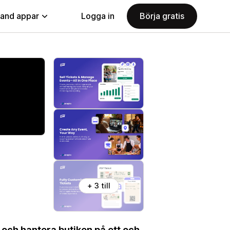
land appar
Logga in
Börja gratis
+ 3 till
och hantera butiken på ett och