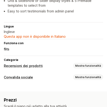
Grid & Slideshow or Slider display styles & 5 Premade
templates to select from
Easy to sort testimonials from admin panel
Lingue
Inglese
Questa app non è disponibile in Italiano
Funziona con
flits
Categorie
Recensioni dei prodotti
Mostra funzionalità
Opzioni di visualizzazione
Convalida sociale
Mostra funzionalità
Testimonianze
Recensioni con foto
Caroselli
Tipi di contenuti
Layout a griglia
Pagina con tutte le recensioni
UGC
Recensioni
Modalità di raccolta recensioni
Prezzi
Opzioni di visualizzazione
Moduli
Importazione ed esportazione
Scegli il piano più adatto alla tua attività.