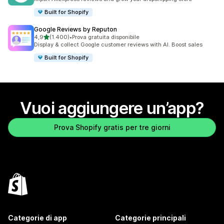
Built for Shopify
Google Reviews by Reputon
stelle su 5
4,9
(1.400)
•
Prova gratuita disponibile
1400 recensioni totali
Display & collect Google customer reviews with AI. Boost sales
Built for Shopify
Vuoi aggiungere un’app?
Prova Shopify gratis per tre giorni
Categorie di app
Categorie principali