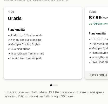
Singoli visitatori
Numero di recensioni
Layout personalizzati
Link ai social media
Free
Basic
$7.99
Gratis
Analisi
/me
o a $68/anno 
Monitoraggio del coinvolgimento
Funzionalità
Monitoraggio delle conversioni
Funzionalità
Add Up to 5 Testimonials
Up to 50 Tes
It includes our branding
Remove Bra
Multiple Display Styles
Multiple Sty
Customizations
Photo Revie
Import/Export Testimonials
Import/Expor
Email/Live Chat support
Live Chat su
Prova gratuita 
Tutte le spese sono fatturate in USD. Per gli addebiti ricorrenti e le spese
basate sull’utilizzo ricevi una fattura ogni 30 giorni.