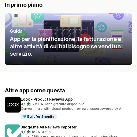
In primo piano
Guida
App per la pianificazione, la fatturazione e
altre attività di cui hai bisogno se vendi un
servizio.
Altre app come questa
Loox ‑ Product Reviews App
stelle su 5
4,9
(8.871)
•
Piano gratuito disponibile
8871 recensioni totali
Convert more with visual product reviews, superpowered by AI
Built for Shopify
Judge.me Ali Reviews Importer
stelle su 5
4,9
(182)
•
Gratis
182 recensioni totali
Import AliExpress reviews and grow your dropshipping store