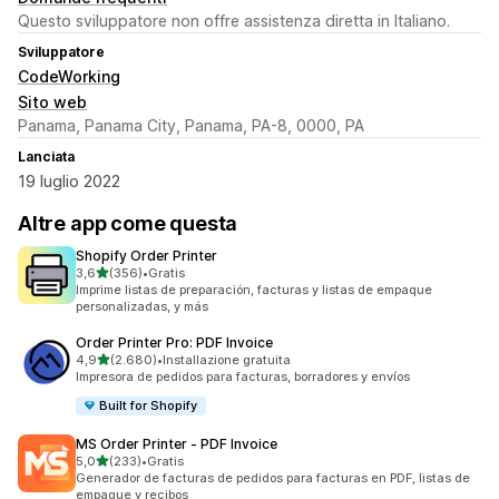
Questo sviluppatore non offre assistenza diretta in Italiano.
Sviluppatore
CodeWorking
Sito web
Panama, Panama City, Panama, PA-8, 0000, PA
Lanciata
19 luglio 2022
Altre app come questa
Shopify Order Printer
stelle su 5
3,6
(356)
•
Gratis
356 recensioni totali
Imprime listas de preparación, facturas y listas de empaque
personalizadas, y más
Order Printer Pro: PDF Invoice
stelle su 5
4,9
(2.680)
•
Installazione gratuita
2680 recensioni totali
Impresora de pedidos para facturas, borradores y envíos
Built for Shopify
MS Order Printer ‑ PDF Invoice
stelle su 5
5,0
(233)
•
Gratis
233 recensioni totali
Generador de facturas de pedidos para facturas en PDF, listas de
empaque y recibos