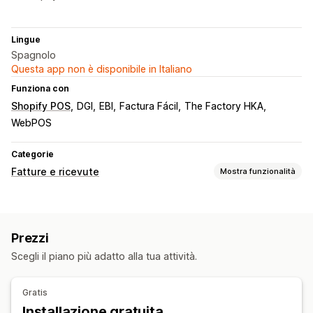
Lingue
Spagnolo
Questa app non è disponibile in Italiano
Funziona con
Shopify POS
DGI
EBI
Factura Fácil
The Factory HKA
WebPOS
Categorie
Fatture e ricevute
Mostra funzionalità
Tipi di documento
Fatture
Note di credito
Rimborsi
Resi
Prezzi
Personalizzazione
Scegli il piano più adatto alla tua attività.
Calcolo delle imposte
Gestione dei file
Gratis
Installazione gratuita
Generazione di PDF