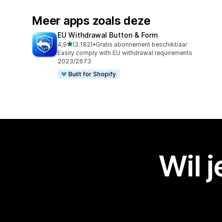
Meer apps zoals deze
EU Withdrawal Button & Form
van 5 sterren
4,9
(2.182)
•
Gratis abonnement beschikbaar
2182 recensies in totaal
Easily comply with EU withdrawal requirements
2023/2673
Built for Shopify
Wil 