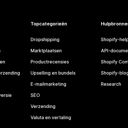
Topcategorieën
Hulpbronne
Dropshipping
Shopify-hel
n
Marktplaatsen
API-docume
pen
Productrecensies
Shopify Co
erzending
Upselling en bundels
Shopify-blo
E-mailmarketing
Research
ersie
SEO
Verzending
Valuta en vertaling