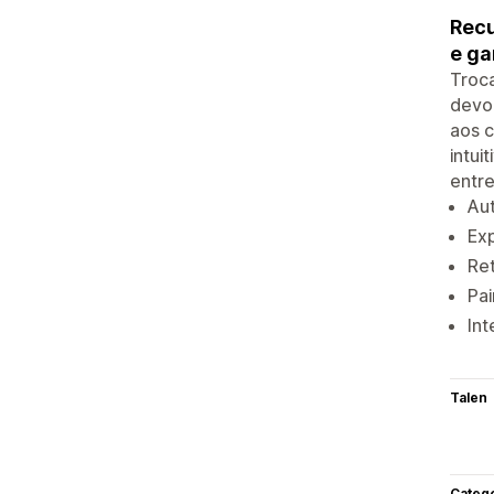
Recu
e ga
Troca
devo
aos c
intui
entre
Aut
Ex
Re
Pai
Int
Talen
Categ