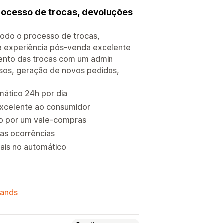
processo de trocas, devoluções
todo o processo de trocas,
a experiência pós-venda excelente
mento das trocas com um admin
lsos, geração de novos pedidos,
mático 24h por dia
excelente ao consumidor
so por um vale-compras
das ocorrências
ais no automático
lands