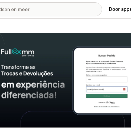
Door apps
ij met uitgelichte afbeeldingen