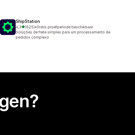
ShipStation
van 5 sterren
4,3
(625)
•
Gratis proefperiode beschikbaar
625 recensies in totaal
Soluções de frete simples para um processamento de
pedidos complexo
egen?