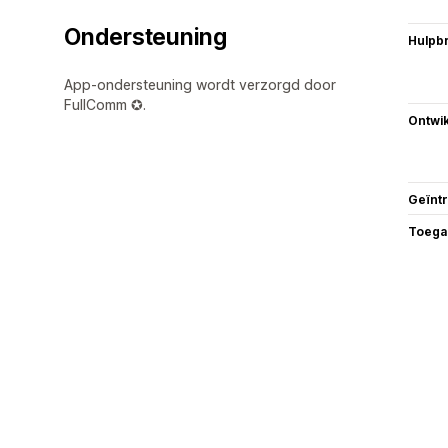
Ondersteuning
Hulpb
App-ondersteuning wordt verzorgd door
FullComm ✪.
Ontwik
Geïnt
Toega