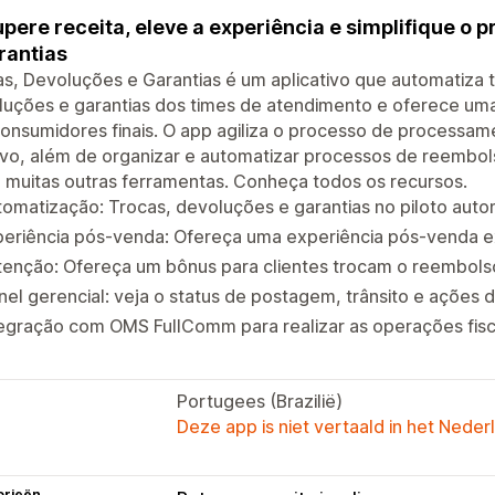
pere receita, eleve a experiência e simplifique o 
rantias
s, Devoluções e Garantias é um aplicativo que automatiza 
luções e garantias dos times de atendimento e oferece um
onsumidores finais. O app agiliza o processo de processa
tivo, além de organizar e automatizar processos de reembo
 muitas outras ferramentas. Conheça todos os recursos.
omatização: Trocas, devoluções e garantias no piloto auto
periência pós-venda: Ofereça uma experiência pós-venda 
tenção: Ofereça um bônus para clientes trocam o reembol
nel gerencial: veja o status de postagem, trânsito e ações 
egração com OMS FullComm para realizar as operações fisc
Portugees (Brazilië)
Deze app is niet vertaald in het Neder
orieën