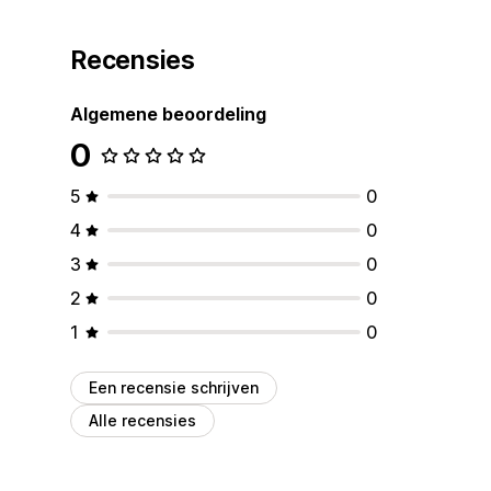
Recensies
Algemene beoordeling
0
5
0
4
0
3
0
2
0
1
0
Een recensie schrijven
Alle recensies