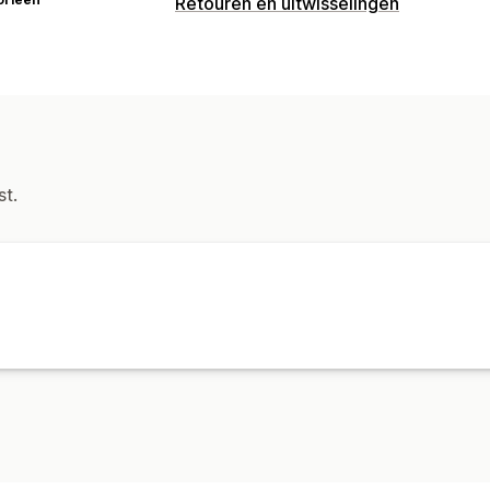
Retouren en uitwisselingen
Retouropties
Automatische terugbetalingen
Omrui
Retourbeheer
Retourportal
Aangepast beleid
Reto
Beheer van terugbetalingen
st.