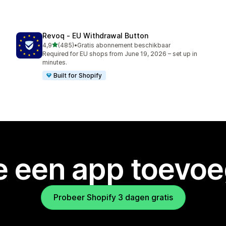
Revoq ‑ EU Withdrawal Button
van 5 sterren
4,9
(485)
•
Gratis abonnement beschikbaar
485 recensies in totaal
Required for EU shops from June 19, 2026 – set up in
minutes.
Built for Shopify
je een app toevo
Probeer Shopify 3 dagen gratis