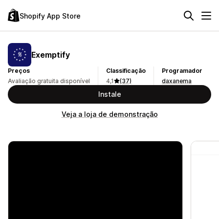
Shopify App Store
Exemptify
Preços
Classificação
Programador
Avaliação gratuita disponível
4,1
(37)
daxanema
Instale
Veja a loja de demonstração