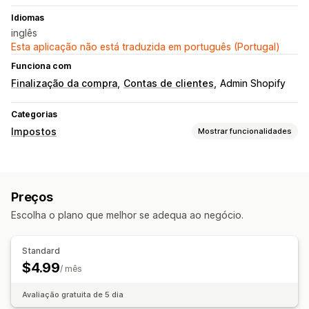
Idiomas
inglês
Esta aplicação não está traduzida em português (Portugal)
Funciona com
Finalização da compra
Contas de clientes
Admin Shopify
Categorias
Impostos
Mostrar funcionalidades
Cálculo de impostos
Taxas fiscais
Gestão de isenções
Preços
Registo
Escolha o plano que melhor se adequa ao negócio.
Validação do número de identificação fiscal
UE (IVA)
Comunicação e submissão
Standard
$4.99
Exportação de dados
/ mês
Avaliação gratuita de 5 dia