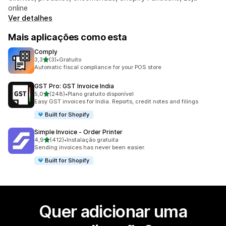
online
Ver detalhes
Mais aplicações como esta
Comply
de 5 estrelas
3,3
(3)
•
Gratuito
3 total de avaliações
Automatic fiscal compliance for your POS store
GST Pro: GST Invoice India
de 5 estrelas
5,0
(248)
•
Plano gratuito disponível
248 total de avaliações
Easy GST invoices for India. Reports, credit notes and filings
Built for Shopify
Simple Invoice ‑ Order Printer
de 5 estrelas
4,9
(412)
•
Instalação gratuita
412 total de avaliações
Sending invoices has never been easier.
Built for Shopify
Quer adicionar uma