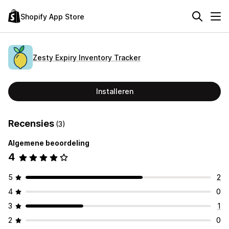
Shopify App Store
Zesty Expiry Inventory Tracker
Installeren
Recensies
(3)
Algemene beoordeling
4
5
2
4
0
3
1
2
0