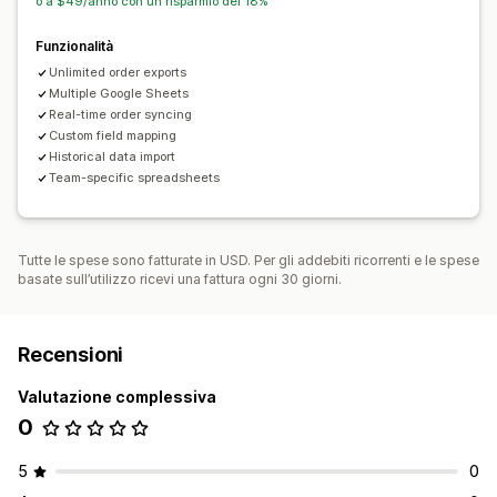
o a $49/anno con un risparmio del 18%
Funzionalità
Unlimited order exports
Multiple Google Sheets
Real-time order syncing
Custom field mapping
Historical data import
Team-specific spreadsheets
Tutte le spese sono fatturate in USD. Per gli addebiti ricorrenti e le spese
basate sull’utilizzo ricevi una fattura ogni 30 giorni.
Recensioni
Valutazione complessiva
0
5
0