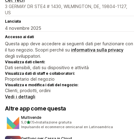
Cet Tech
3 GERMAY DR STE4 # 1430, WILMINGTON, DE, 19804-1127,
US
Lanciata
4 novembre 2025
Accesso ai dati
Questa app deve accedere ai seguenti dati per funzionare con
il tuo negozio. Scopri perché su
informativa sulla privacy
degli sviluppatori.
Visualizza dati clienti:
Dati sensibili, dati su dispositivo e attività
Visualizza dati di staff e collaboratori:
Proprietario del negozio
Visualizza e modifica i dati del negozio:
Clienti, prodotti, ordini
Vedi i dettagli
Altre app come questa
Multivende
stelle su 5
5,0
(1)
•
Installazione gratuita
1 recensioni totali
Impulsando el ecommerce omnicanal en Latinoamérica
GetSync per Cassa in Cloud