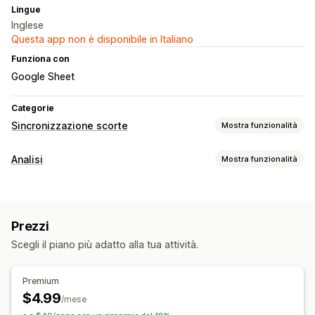
Lingue
Inglese
Questa app non è disponibile in Italiano
Funziona con
Google Sheet
Categorie
Sincronizzazione scorte
Mostra funzionalità
Tipo di sincronizzazione
Analisi
Mostra funzionalità
Ordini
Prezzi
Dettagli del prodotto
Varianti
Automatica
Comportamento dei clienti
Manuale
In blocco
In tempo reale
Personalizzata
Monitoraggio in tempo reale
Valore totale dei clienti (LTV)
Notifiche e report
Prezzi
Elementi grafici e report
Aggiornamenti sugli ordini
Report dei dati storici
Scegli il piano più adatto alla tua attività.
Dashboard di analisi
Esportazione di dati
Importazione ed esportazione di dati
Stato in tempo reale
Pianificazione dei report
Premium
$4.99
/mese