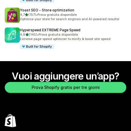
Yoast SEO ‑ Store optimization
stelle su 5
4,7
(157)
•
Prova gratuita disponibile
157 recensioni totali
Optimize your store for search engines and AI-powered results!
Hyperspeed EXTREME Page Speed
stelle su 5
4,8
(145)
•
Prova gratuita disponibile
145 recensioni totali
Extreme page speed optimizer to minify & boost site speed
Built for Shopify
Vuoi aggiungere un’app?
Prova Shopify gratis per tre giorni