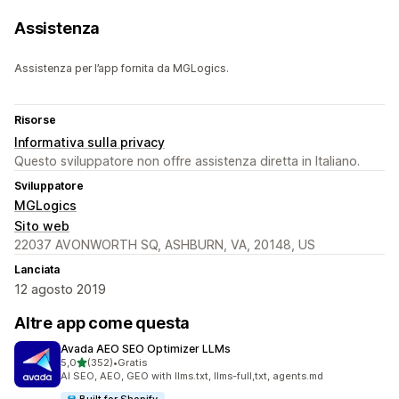
Assistenza
Assistenza per l’app fornita da MGLogics.
Risorse
Informativa sulla privacy
Questo sviluppatore non offre assistenza diretta in Italiano.
Sviluppatore
MGLogics
Sito web
22037 AVONWORTH SQ, ASHBURN, VA, 20148, US
Lanciata
12 agosto 2019
Altre app come questa
Avada AEO SEO Optimizer LLMs
stelle su 5
5,0
(352)
•
Gratis
352 recensioni totali
AI SEO, AEO, GEO with llms.txt, llms-full,txt, agents.md
Built for Shopify