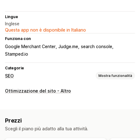
Lingue
Inglese
Questa app non è disponibile in Italiano
Funziona con
Google Merchant Center
Judge.me
search console
Stamped.io
Categorie
SEO
Mostra funzionalità
Strumenti SEO
Ottimizzazione del sito - Altro
Compressione immagine
Ridimensionamento immagine
Testo alternativo
Link danneggiati
Pagine 404
Meta tag
Rich snippet
JSON-LD
Schemas
Ottimizzazione immagini
Prezzi
Ottimizzazione velocità
Automazioni
Scegli il piano più adatto alla tua attività.
Monitoraggio delle performance