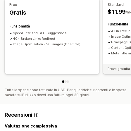
Verifiche
Test
Free
Standard
$11.99
Gratis
/m
Funzionalità
Funzionalità
All in Free P
Speed Test and SEO Suggestions
Image Optim
404 Broken Links Redirect
Homepage S
Image Optimization - 50 images (One time)
Content Opti
Meta Title a
Prova gratuita 
Tutte le spese sono fatturate in USD. Per gli addebiti ricorrenti e le spese
basate sull’utilizzo ricevi una fattura ogni 30 giorni.
Recensioni
(1)
Valutazione complessiva