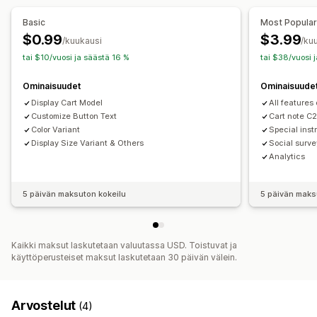
Basic
Most Popula
$0.99
$3.99
/kuukausi
/ku
tai $10/vuosi ja säästä 16 %
tai $38/vuosi 
Ominaisuudet
Ominaisuude
Display Cart Model
All features
Customize Button Text
Cart note C
Color Variant
Special inst
Display Size Variant & Others
Social surve
Analytics
5 päivän maksuton kokeilu
5 päivän maks
Kaikki maksut laskutetaan valuutassa USD. Toistuvat ja
käyttöperusteiset maksut laskutetaan 30 päivän välein.
Arvostelut
(4)