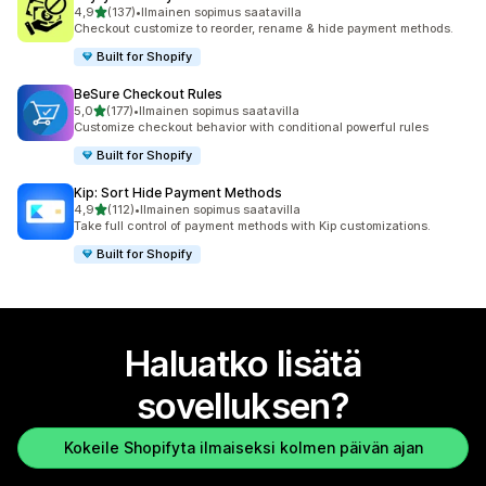
/ 5 tähteä
4,9
(137)
•
Ilmainen sopimus saatavilla
137 arvostelua yhteensä
Checkout customize to reorder, rename & hide payment methods.
Built for Shopify
BeSure Checkout Rules
/ 5 tähteä
5,0
(177)
•
Ilmainen sopimus saatavilla
177 arvostelua yhteensä
Customize checkout behavior with conditional powerful rules
Built for Shopify
Kip: Sort Hide Payment Methods
/ 5 tähteä
4,9
(112)
•
Ilmainen sopimus saatavilla
112 arvostelua yhteensä
Take full control of payment methods with Kip customizations.
Built for Shopify
Haluatko lisätä
sovelluksen?
Kokeile Shopifyta ilmaiseksi kolmen päivän ajan