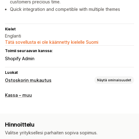
customers precious time.
Quick integration and competible with multiple themes
Kielet
Englanti
Tätä sovellusta ei ole käännetty kielelle Suomi
Toimii seuraavan kanssa:
Shopify Admin
Luokat
Ostoskorin mukautus
Näytä ominaisuudet
Ostoskorin näkymä
Kassa – muu
Mukautetut tyylit
Mukautetut säännöt
Hinnoittelu
Valitse yrityksellesi parhaiten sopiva sopimus.