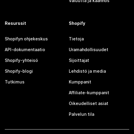
Valuutta ja käännös
Resurssit
Shopify
Shopifyn ohjekeskus
Tietoja
API-dokumentaatio
Uramahdollisuudet
Shopify-yhteisö
Sijoittajat
Shopify-blogi
Lehdistö ja media
Tutkimus
Kumppanit
Affiliate-kumppanit
Oikeudelliset asiat
Palvelun tila