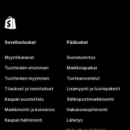
Sovellusluokat
Pääluokat
Myyntikanavat
Suoratoimitus
Tuotteiden etsiminen
Markkinapaikat
Tuotteiden myyminen
Tuotearvostelut
Tilaukset ja toimitukset
Lisämyynti ja tuotepaketit
Kaupan suunnittelu
Sähköpostimarkkinointi
Markkinointi ja konversio
Hakukoneoptimointi
Kaupan hallinnointi
Lähetys