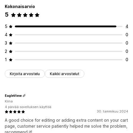
Kokonaisarvio
5
5
4
4
0
3
0
2
0
1
0
Kirjoita arvostelu
Kaikki arvostelut
EagleView
Kiina
4 päivää sovelluksen käyttöä
30. tammikuu 2024
A good choice for editing or adding extra content on your cart
page, customer service patiently helped me solve the problem,
recommend it!