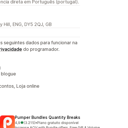
ncia direta em Português (portugal).
y Hill, ENG, DY5 2QJ, GB
s seguintes dados para funcionar na
privacidade
do programador.
:
o blogue
ontos, Loja online
Pumper Bundles Quantity Breaks
de 5 estrelas
4,9
(3.215)
•
Plano gratuito disponível
3215 total de avaliações
Increase AOV with Bundle offers, Free Gift & Volume