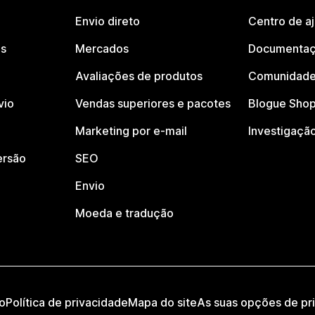
Envio direto
Centro de a
os
Mercados
Documentaç
Avaliações de produtos
Comunidade
vio
Vendas superiores e pacotes
Blogue Shop
Marketing por e-mail
Investigaçã
ersão
SEO
Envio
Moeda e tradução
o
Política de privacidade
Mapa do site
As suas opções de pr