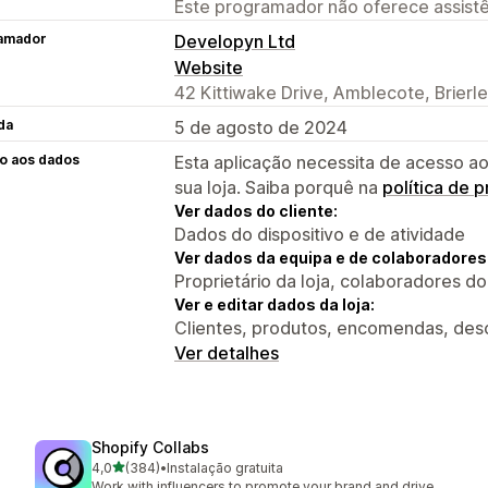
Este programador não oferece assistê
amador
Developyn Ltd
Website
42 Kittiwake Drive, Amblecote, Brierle
da
5 de agosto de 2024
o aos dados
Esta aplicação necessita de acesso ao
sua loja. Saiba porquê na
política de 
Ver dados do cliente:
Dados do dispositivo e de atividade
Ver dados da equipa e de colaboradores
Proprietário da loja, colaboradores d
Ver e editar dados da loja:
Clientes, produtos, encomendas, desc
Ver detalhes
Shopify Collabs
de 5 estrelas
4,0
(384)
•
Instalação gratuita
384 total de avaliações
Work with influencers to promote your brand and drive