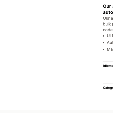
Our 
auto
Our a
bulk 
code
UI 
Aut
Man
Idiom
Categ