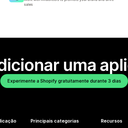
sales
dicionar uma apl
Experimente a Shopify gratuitamente durante 3 dias
licação
Principais categorias
Recursos