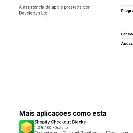
A assistência da app é prestada por
Progr
Developyn Ltd.
Lança
Acess
Mais aplicações como esta
Shopify Checkout Blocks
de 5 estrelas
4,3
(180)
•
Gratuito
180 total de avaliações
Customize your Checkout, Thank you and Order status