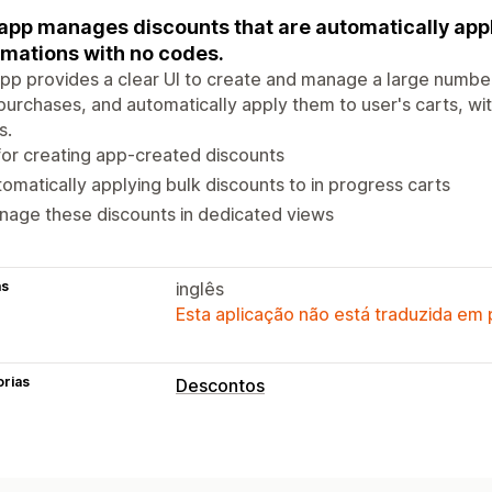
app manages discounts that are automatically app
mations with no codes.
pp provides a clear UI to create and manage a large number
purchases, and automatically apply them to user's carts, wit
s.
for creating app-created discounts
omatically applying bulk discounts to in progress carts
age these discounts in dedicated views
as
inglês
Esta aplicação não está traduzida em
orias
Descontos
Tipos de descontos
Códigos de desconto
Descontos no c