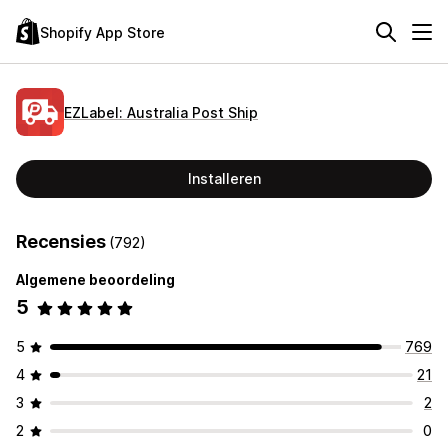
Shopify App Store
EZLabel: Australia Post Ship
Installeren
Recensies
(792)
Algemene beoordeling
5
5
769
4
21
3
2
2
0