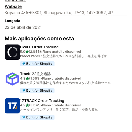
Website
Koyama 4-5-6-301, Shinagawa-ku, JP-13, 142-0062, JP
Lançada
23 de abril de 2021
Mais aplicações como esta
CWILL Order Tracking
de 5 estrelas
5,0
(2.856)
•
Plano gratuito disponível
2856 total de avaliações
Parcel Panel：注文追跡でWISMOを削減し、売上を伸ばす
Built for Shopify
Track123注文追跡
de 5 estrelas
4,9
(1.569)
•
Plano gratuito disponível
1569 total de avaliações
優れた注文追跡体験を作成するためのカスタム注文追跡ツール
Built for Shopify
17TRACK Order Tracking
de 5 estrelas
4,9
(3.841)
•
Plano gratuito disponível
3841 total de avaliações
オールインワンアプリ：注文追跡、返品・交換も簡単
Built for Shopify