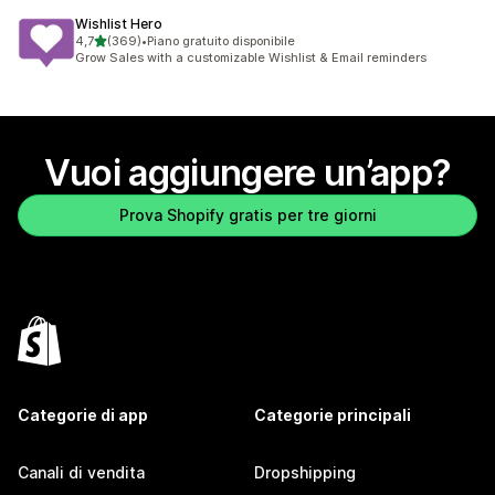
Wishlist Hero
stelle su 5
4,7
(369)
•
Piano gratuito disponibile
369 recensioni totali
Grow Sales with a customizable Wishlist & Email reminders
Vuoi aggiungere un’app?
Prova Shopify gratis per tre giorni
Categorie di app
Categorie principali
Canali di vendita
Dropshipping