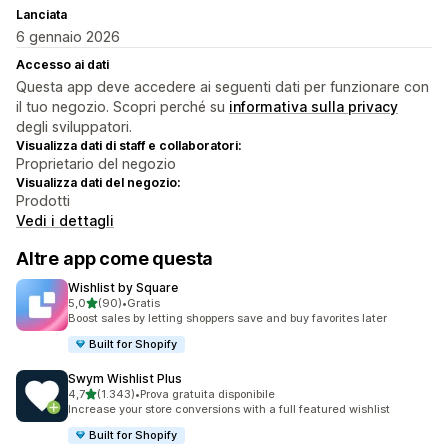
Lanciata
6 gennaio 2026
Accesso ai dati
Questa app deve accedere ai seguenti dati per funzionare con
il tuo negozio. Scopri perché su
informativa sulla privacy
degli sviluppatori.
Visualizza dati di staff e collaboratori:
Proprietario del negozio
Visualizza dati del negozio:
Prodotti
Vedi i dettagli
Altre app come questa
Wishlist by Square
stelle su 5
5,0
(90)
•
Gratis
90 recensioni totali
Boost sales by letting shoppers save and buy favorites later
Built for Shopify
Swym Wishlist Plus
stelle su 5
4,7
(1.343)
•
Prova gratuita disponibile
1343 recensioni totali
Increase your store conversions with a full featured wishlist
Built for Shopify