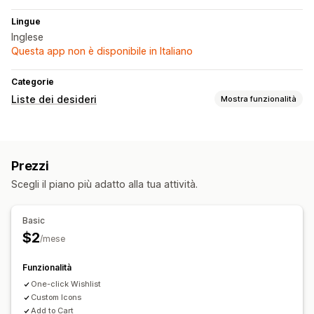
Lingue
Inglese
Questa app non è disponibile in Italiano
Categorie
Liste dei desideri
Mostra funzionalità
Tipi di liste
Lista dei desideri pubblica
Preferiti
Salva per dopo
Prezzi
Lista dei desideri degli ospiti
Scegli il piano più adatto alla tua attività.
Gestione delle liste
Condivisione via email
Condivisione sui social
Basic
Condividi link
Più liste
Aggiungi al carrello
$2
/mese
Personalizzazione
Funzionalità
Icone personalizzate
Multilingua
One-click Wishlist
Custom Icons
Add to Cart