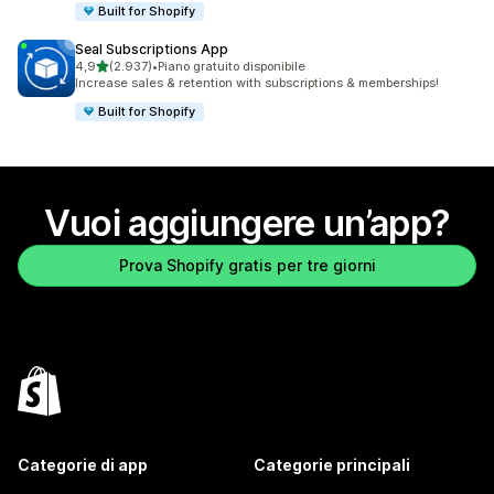
Built for Shopify
Seal Subscriptions App
stelle su 5
4,9
(2.937)
•
Piano gratuito disponibile
2937 recensioni totali
Increase sales & retention with subscriptions & memberships!
Built for Shopify
Vuoi aggiungere un’app?
Prova Shopify gratis per tre giorni
Categorie di app
Categorie principali