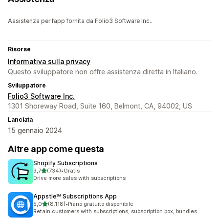
Assistenza per l’app fornita da Folio3 Software Inc..
Risorse
Informativa sulla privacy
Questo sviluppatore non offre assistenza diretta in Italiano.
Sviluppatore
Folio3 Software Inc.
1301 Shoreway Road, Suite 160, Belmont, CA, 94002, US
Lanciata
15 gennaio 2024
Altre app come questa
Shopify Subscriptions
stelle su 5
3,7
(734)
•
Gratis
734 recensioni totali
Drive more sales with subscriptions
Appstle℠ Subscriptions App
stelle su 5
5,0
(8.118)
•
Piano gratuito disponibile
8118 recensioni totali
Retain customers with subscriptions, subscription box, bundles