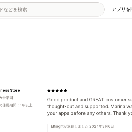
アプリを
gness Store
カ合衆国
Good product and GREAT customer serv
の使用期間：1年以上
thought-out and supported. Marina was 
your apps before any others. Thank you
Elfsightが返信しました 2024年3月6日