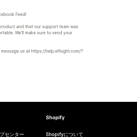
acebook Feed!
 product and that our support team was
table. We'll make sure to send your
message us at https://help.elfsight.com/?
Shopify
ヘルプセンター
Shopifyについて