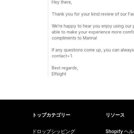
Hey there,
Thank you for your kind review of our F
We're happy to hear you enjoy using our
able to make your experience more comfor
compliments to Marina!
If any questions come up, you can always 
contact=1.
Best regards,
Elfsight
トップカテゴリー
リソース
ドロップシッピング
Shopify 