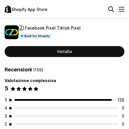
Shopify App Store
Ⓩ Facebook Pixel Tiktok Pixel
Built for Shopify
Installa
Recensioni
(159)
Valutazione complessiva
5
5
158
4
0
3
0
2
0