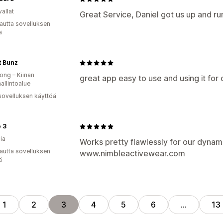
allat
Great Service, Daniel got us up and ru
autta sovelluksen
ä
t Bunz
ng – Kiinan
great app easy to use and using it for
hallintoalue
sovelluksen käyttöä
 3
ia
Works pretty flawlessly for our dynami
autta sovelluksen
www.nimbleactivewear.com
ä
1
2
3
4
5
6
…
13