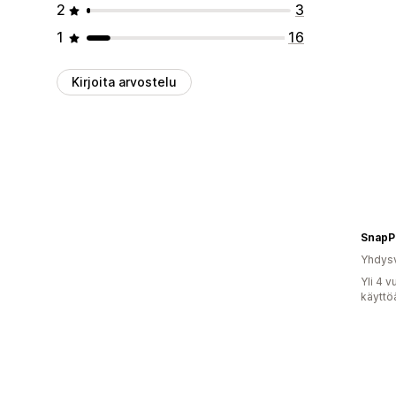
2
3
1
16
Kirjoita arvostelu
SnapP
Yhdysv
Yli 4 
käyttö