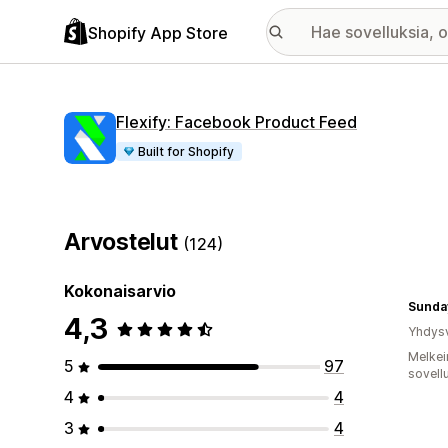
Shopify App Store
Flexify: Facebook Product Feed
Built for Shopify
Arvostelut
(124)
Kokonaisarvio
Sunda
4,3
Yhdysv
Melkei
5
97
sovell
4
4
3
4