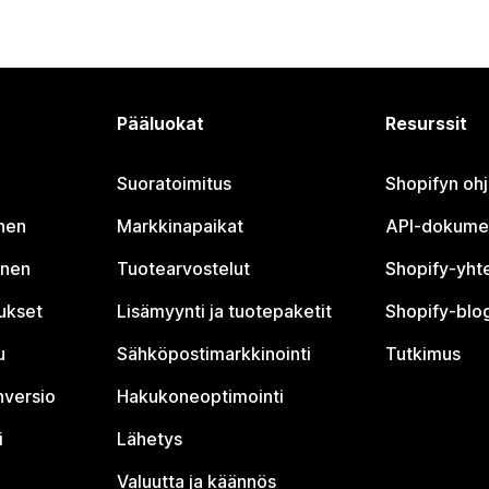
Pääluokat
Resurssit
Suoratoimitus
Shopifyn oh
nen
Markkinapaikat
API-dokume
inen
Tuotearvostelut
Shopify-yht
tukset
Lisämyynti ja tuotepaketit
Shopify-blog
u
Sähköpostimarkkinointi
Tutkimus
nversio
Hakukoneoptimointi
i
Lähetys
Valuutta ja käännös