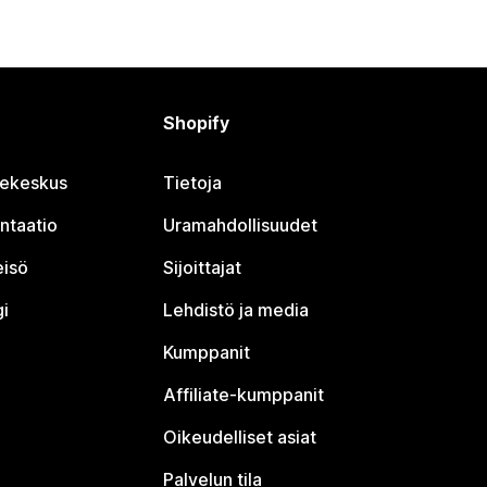
Shopify
jekeskus
Tietoja
ntaatio
Uramahdollisuudet
eisö
Sijoittajat
i
Lehdistö ja media
Kumppanit
Affiliate-kumppanit
Oikeudelliset asiat
Palvelun tila