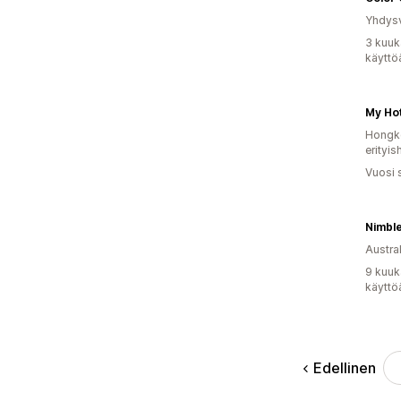
Yhdysv
3 kuuk
käyttö
My Ho
Hongko
erityis
Vuosi 
Nimble
Austral
9 kuuk
käyttö
Edellinen