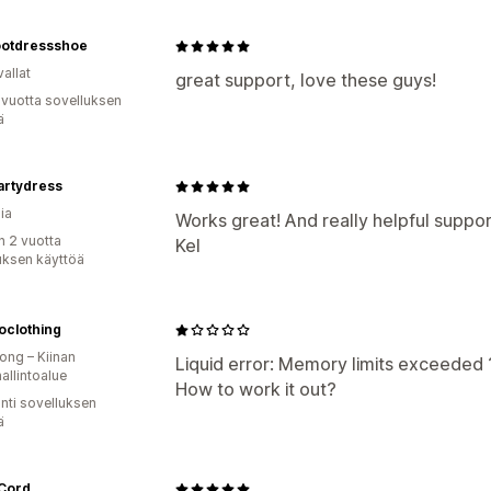
ootdressshoe
allat
great support, love these guys!
 vuotta sovelluksen
ä
partydress
ia
Works great! And really helpful suppor
n 2 vuotta
Kel
uksen käyttöä
oclothing
ng – Kiinan
Liquid error: Memory limits exceeded 
hallintoalue
How to work it out?
unti sovelluksen
ä
 Cord