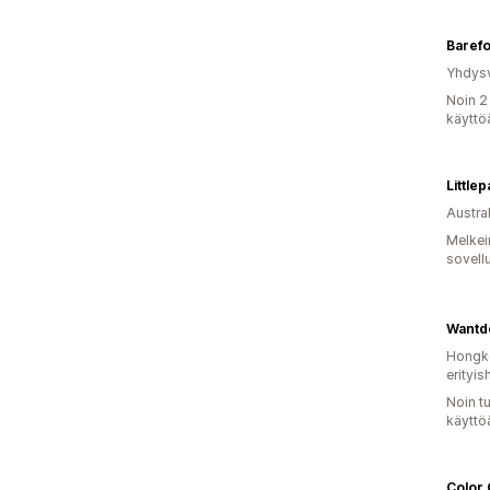
Baref
Yhdysv
Noin 2
käyttö
Little
Austral
Melkei
sovell
Wantd
Hongko
erityis
Noin t
käyttö
Color