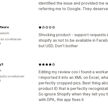
identified the issue and provided me wi
referring me to Google. They deserve SI
ftware
eelanti
Shocking product - support requests 
vää sovelluksen
shopify as not to be available in Face
ä
but USD. Don't bother
y3
a
Editing my review cos I found a work
autta sovelluksen
I imported it into an XML on Excel, wh
ä
perfectly cropped pics. Best thing abou
product ID that is perfectly recognizab
So ignore Shopify when they tell you t
with DPA, this app fixes it