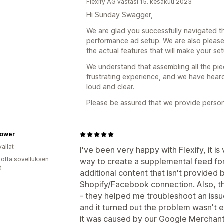
Flexify AG vastasi 15. kesäkuu 2023
Hi Sunday Swagger,
We are glad you successfully navigated th
performance ad setup. We are also pleas
the actual features that will make your se
We understand that assembling all the piec
frustrating experience, and we have hear
loud and clear.
Please be assured that we provide person
ower
allat
I've been very happy with Flexify, it is
vuotta sovelluksen
way to create a supplemental feed fo
ä
additional content that isn't provided 
Shopify/Facebook connection. Also, 
- they helped me troubleshoot an issu
and it turned out the problem wasn't e
it was caused by our Google Merchant 