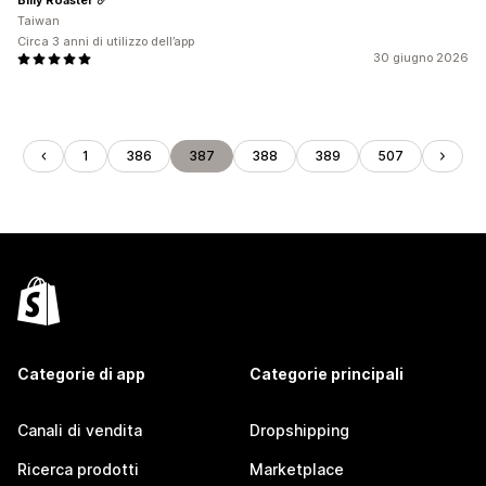
Taiwan
Circa 3 anni di utilizzo dell’app
30 giugno 2026
1
386
387
388
389
507
Categorie di app
Categorie principali
Canali di vendita
Dropshipping
Ricerca prodotti
Marketplace