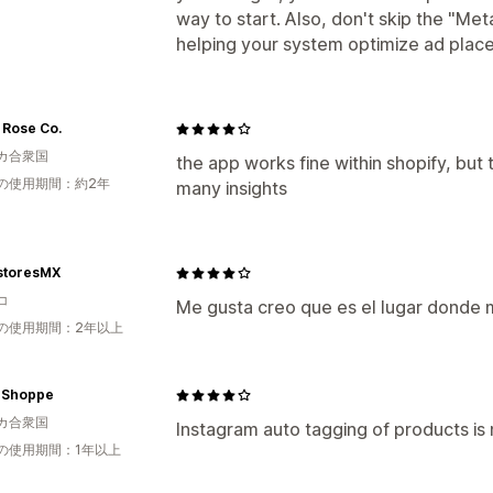
way to start. Also, don't skip the "Meta
helping your system optimize ad plac
 Rose Co.
カ合衆国
the app works fine within shopify, bu
の使用期間：約2年
many insights
storesMX
コ
Me gusta creo que es el lugar donde 
の使用期間：2年以上
l Shoppe
カ合衆国
Instagram auto tagging of products is 
の使用期間：1年以上