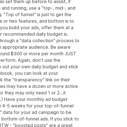
s set them up before to assist, if
 and running, use a "top-, mid-, and
 "Top of funnel" is just to get the
ne or two features, and bottom is to
 you build your ads, offer them at a
ir recommended daily budget is.
hrough a "data collection" process to
e appropriate audience. Be aware
round $300 or more per month JUST
perform. Again, don't use the
 out your own daily budget and stick
cebook, you can look at your
k the "transparency" link on their
ies may have a dozen or more active
or they may only need 1 or 2...it
.) Have your monthly ad budget
e 4-5 weeks for your top-of-funnel
" data for your ad campaign to be
 bottom-of-funnel ads. If you stick to
BTW - "boosted posts" are a great