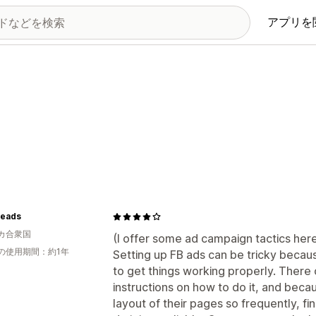
アプリを
eads
カ合衆国
(I offer some ad campaign tactics here,
の使用期間：約1年
Setting up FB ads can be tricky becaus
to get things working properly. There 
instructions on how to do it, and bec
layout of their pages so frequently, fi