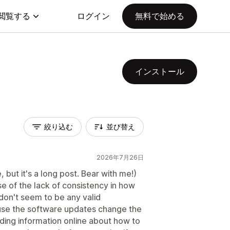
閲覧する
ログイン
無料で始める
インストール
絞り込む
並び替え
2026年7月26日
 but it's a long post. Bear with me!)
e of the lack of consistency in how
don't seem to be any valid
ause the software updates change the
nding information online about how to