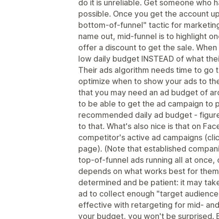
do it is unreliable. Get someone who ha
possible. Once you get the account up
bottom-of-funnel" tactic for marketing.
name out, mid-funnel is to highlight o
offer a discount to get the sale. When
low daily budget INSTEAD of what the
Their ads algorithm needs time to go t
optimize when to show your ads to th
that you may need an ad budget of a
to be able to get the ad campaign to 
recommended daily ad budget - figure
to that. What's also nice is that on Fa
competitor's active ad campaigns (clic
page). (Note that established compan
top-of-funnel ads running all at once, 
depends on what works best for them
determined and be patient: it may tak
ad to collect enough "target audience
effective with retargeting for mid- and
your budget, you won't be surprised. 