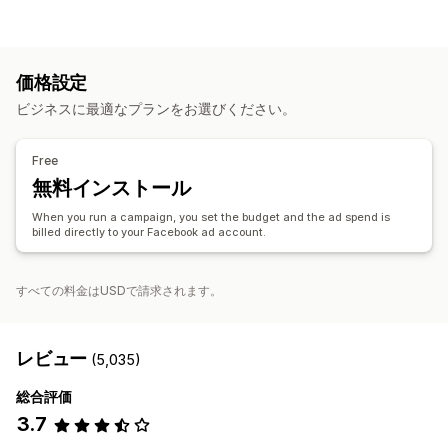
オーディエンスセグメント
類似オーディエンス
リスティング管理
カスタムオーディエンス
購買層
デバイス
イベント別
商品フィード
商品の同期
商品セレクション
オファーの同期
キーワード
プラットフォーム
商品カテゴリー
価格設定
AIによるターゲティング
リターゲティング
注文管理
ビジネスに最適なプランをお選びください。
注文の承認
統合型ダッシュボード
在庫の同期
キャンペーン管理
AIによる最適化
自動化されたキャンペーン
入札の最適化
Free
AIによるコピーライティング
AIによる画像と動画
SNS
無料インストール
ウェブサイト
購入可能な動画
動画広告
When you run a campaign, you set the budget and the ad spend is
インフルエンサーとアフィリエイト
ピクセル管理
billed directly to your Facebook ad account.
パフォーマンス分析
すべての料金はUSDで請求されます。
A/Bテスト
パフォーマンス追跡
広告支出
エンゲージメント指標
ROI分析
クリックスルー率
コンバージョントラッキング
顧客獲得単価
ダッシュボード
レビュー
(5,035)
購買層分析
総合評価
3.7