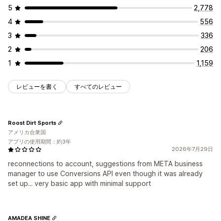
5
2,778
4
556
3
336
2
206
1
1,159
レビューを書く
すべてのレビュー
Roost Dirt Sports
アメリカ合衆国
アプリの使用期間：約3年
2026年7月29日
reconnections to account, suggestions from META business
manager to use Conversions API even though it was already
set up... very basic app with minimal support
AMADEA SHINE