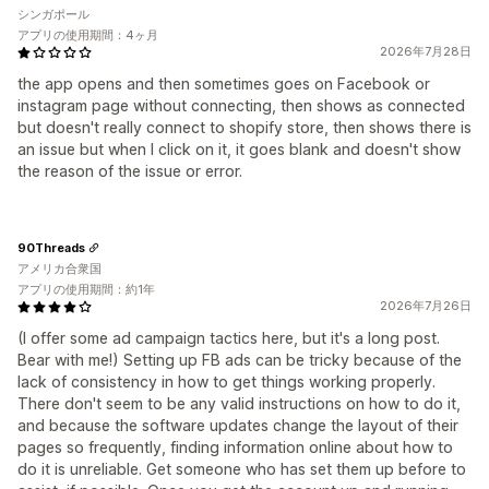
シンガポール
アプリの使用期間：4ヶ月
2026年7月28日
the app opens and then sometimes goes on Facebook or
instagram page without connecting, then shows as connected
but doesn't really connect to shopify store, then shows there is
an issue but when I click on it, it goes blank and doesn't show
the reason of the issue or error.
90Threads
アメリカ合衆国
アプリの使用期間：約1年
2026年7月26日
(I offer some ad campaign tactics here, but it's a long post.
Bear with me!) Setting up FB ads can be tricky because of the
lack of consistency in how to get things working properly.
There don't seem to be any valid instructions on how to do it,
and because the software updates change the layout of their
pages so frequently, finding information online about how to
do it is unreliable. Get someone who has set them up before to