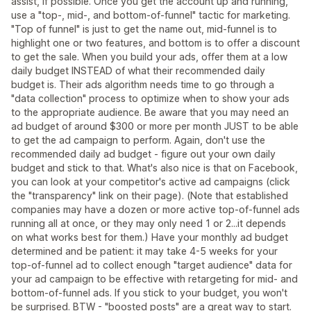
assist, if possible. Once you get the account up and running,
use a "top-, mid-, and bottom-of-funnel" tactic for marketing.
"Top of funnel" is just to get the name out, mid-funnel is to
highlight one or two features, and bottom is to offer a discount
to get the sale. When you build your ads, offer them at a low
daily budget INSTEAD of what their recommended daily
budget is. Their ads algorithm needs time to go through a
"data collection" process to optimize when to show your ads
to the appropriate audience. Be aware that you may need an
ad budget of around $300 or more per month JUST to be able
to get the ad campaign to perform. Again, don't use the
recommended daily ad budget - figure out your own daily
budget and stick to that. What's also nice is that on Facebook,
you can look at your competitor's active ad campaigns (click
the "transparency" link on their page). (Note that established
companies may have a dozen or more active top-of-funnel ads
running all at once, or they may only need 1 or 2...it depends
on what works best for them.) Have your monthly ad budget
determined and be patient: it may take 4-5 weeks for your
top-of-funnel ad to collect enough "target audience" data for
your ad campaign to be effective with retargeting for mid- and
bottom-of-funnel ads. If you stick to your budget, you won't
be surprised. BTW - "boosted posts" are a great way to start.