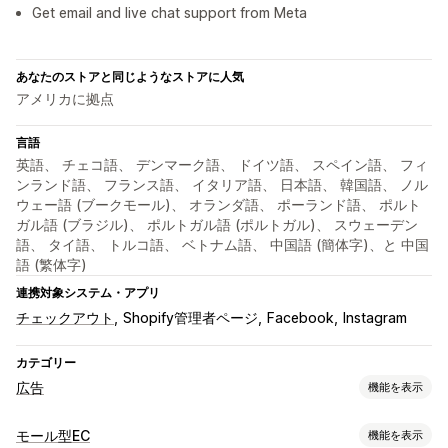
Get email and live chat support from Meta
あなたのストアと同じようなストアに人気
アメリカに拠点
言語
英語、 チェコ語、 デンマーク語、 ドイツ語、 スペイン語、 フィ
ンランド語、 フランス語、 イタリア語、 日本語、 韓国語、 ノル
ウェー語 (ブークモール)、 オランダ語、 ポーランド語、 ポルト
ガル語 (ブラジル)、 ポルトガル語 (ポルトガル)、 スウェーデン
語、 タイ語、 トルコ語、 ベトナム語、 中国語 (簡体字)、と 中国
語 (繁体字)
連携対象システム・アプリ
チェックアウト
Shopify管理者ページ
Facebook
Instagram
カテゴリー
広告
機能を表示
ターゲティング
モール型EC
機能を表示