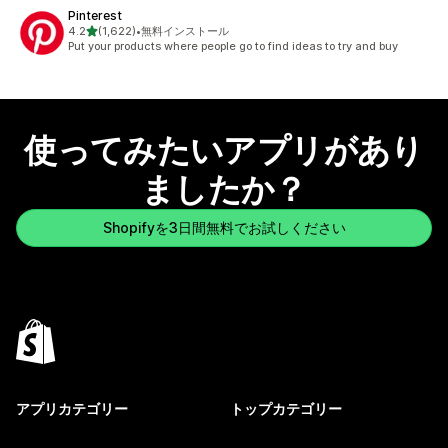
Pinterest
5つ星中
4.2
(1,622)
•
無料インストール
合計レビュー数：1622件
Put your products where people go to find ideas to try and buy
使ってみたいアプリがあり
ましたか？
Shopifyを3日間無料でお試しください
アプリカテゴリー
トップカテゴリー