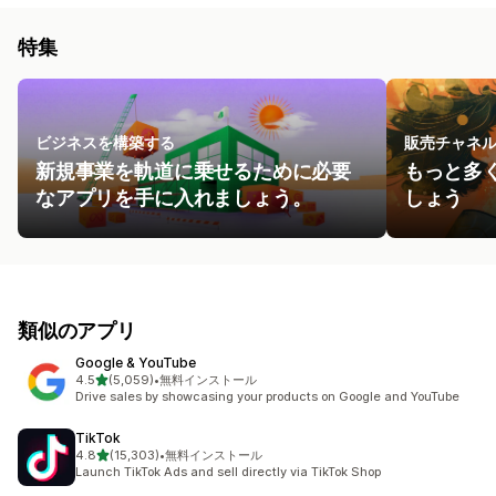
特集
ビジネスを構築する
販売チャネ
新規事業を軌道に乗せるために必要
もっと多
なアプリを手に入れましょう。
しょう
類似のアプリ
Google & YouTube
5つ星中
4.5
(5,059)
•
無料インストール
合計レビュー数：5059件
Drive sales by showcasing your products on Google and YouTube
TikTok
5つ星中
4.8
(15,303)
•
無料インストール
合計レビュー数：15303件
Launch TikTok Ads and sell directly via TikTok Shop