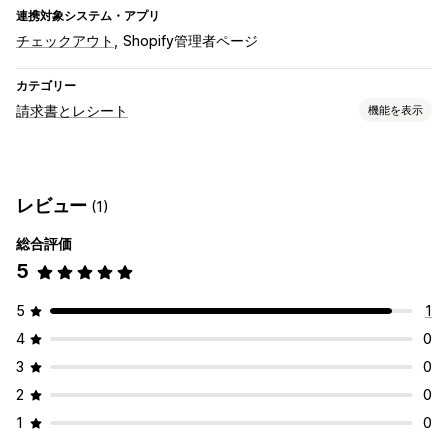
連携対象システム・アプリ
チェックアウト
Shopify管理者ページ
カテゴリー
請求書とレシート
機能を表示
ドキュメントタイプ
請求書
レビュー
(1)
カスタマイズ
総合評価
請求書番号
5
5
1
4
0
3
0
2
0
1
0