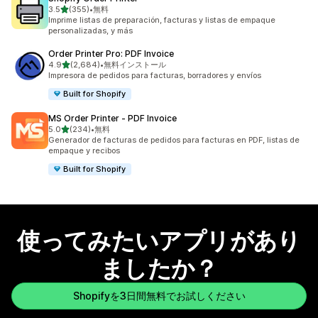
5つ星中
3.5
(355)
•
無料
合計レビュー数：355件
Imprime listas de preparación, facturas y listas de empaque
personalizadas, y más
Order Printer Pro: PDF Invoice
5つ星中
4.9
(2,684)
•
無料インストール
合計レビュー数：2684件
Impresora de pedidos para facturas, borradores y envíos
Built for Shopify
MS Order Printer ‑ PDF Invoice
5つ星中
5.0
(234)
•
無料
合計レビュー数：234件
Generador de facturas de pedidos para facturas en PDF, listas de
empaque y recibos
Built for Shopify
使ってみたいアプリがあり
ましたか？
Shopifyを3日間無料でお試しください