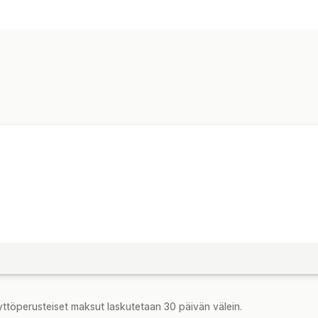
Synkronoinnin tyyppi
Tilaukset
Hinnat
Monikanavainen
yttöperusteiset maksut laskutetaan 30 päivän välein.