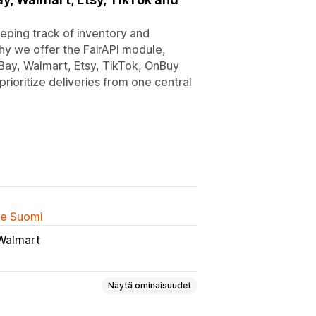
eeping track of inventory and
why we offer the FairAPI module,
Bay, Walmart, Etsy, TikTok, OnBuy
rioritize deliveries from one central
lle Suomi
Walmart
Näytä ominaisuudet