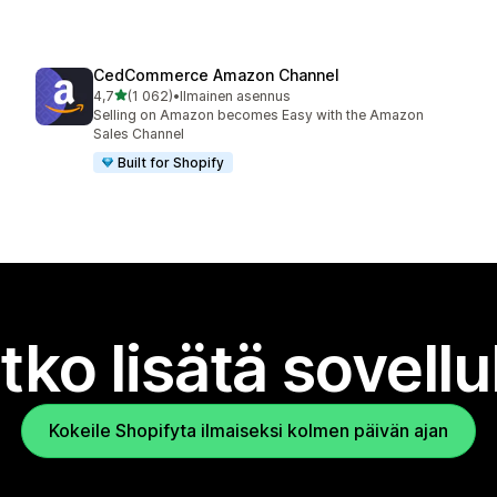
CedCommerce Amazon Channel
/ 5 tähteä
4,7
(1 062)
•
Ilmainen asennus
1062 arvostelua yhteensä
Selling on Amazon becomes Easy with the Amazon
Sales Channel
Built for Shopify
tko lisätä sovell
Kokeile Shopifyta ilmaiseksi kolmen päivän ajan