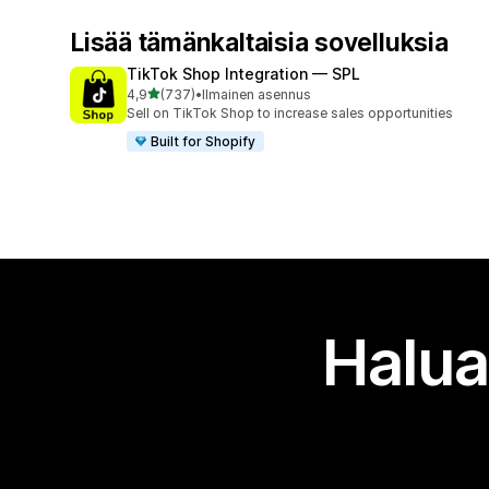
Lisää tämänkaltaisia sovelluksia
TikTok Shop Integration — SPL
/ 5 tähteä
4,9
(737)
•
Ilmainen asennus
737 arvostelua yhteensä
Sell on TikTok Shop to increase sales opportunities
Built for Shopify
Halua