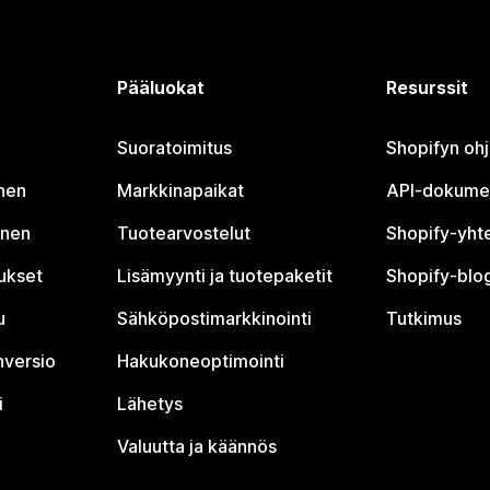
Pääluokat
Resurssit
Suoratoimitus
Shopifyn oh
nen
Markkinapaikat
API-dokume
inen
Tuotearvostelut
Shopify-yht
tukset
Lisämyynti ja tuotepaketit
Shopify-blog
u
Sähköpostimarkkinointi
Tutkimus
nversio
Hakukoneoptimointi
i
Lähetys
Valuutta ja käännös