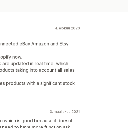
4. elokuu 2020
 connected eBay Amazon and Etsy
hopify now.
are updated in real time, which
ucts taking into account all sales
s products with a significant stock
3. maaliskuu 2021
sic which is good because it doesnt
ou need to have more function ask