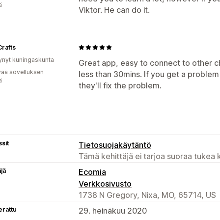
ä
Viktor. He can do it.
rafts
ynyt kuningaskunta
Great app, easy to connect to other ch
vää sovelluksen
less than 30mins. If you get a proble
ä
they'll fix the problem.
sit
Tietosuojakäytäntö
Tämä kehittäjä ei tarjoa suoraa tukea k
äjä
Ecomia
Verkkosivusto
1738 N Gregory, Nixa, MO, 65714, US
erattu
29. heinäkuu 2020