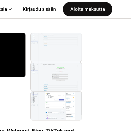
ksia
Kirjaudu sisään
Aloita maksutta
y, Walmart, Etsy, TikTok and