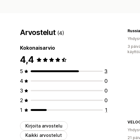
Arvostelut
Russi
(4)
Yhdysv
3 päiv
Kokonaisarvio
käyttö
4,4
5
3
4
0
3
0
2
0
1
1
VELO
Kirjoita arvostelu
Yhdysv
Kaikki arvostelut
21 päi