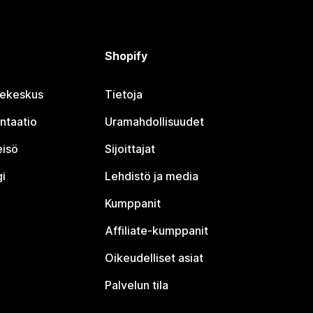
Shopify
jekeskus
Tietoja
ntaatio
Uramahdollisuudet
eisö
Sijoittajat
i
Lehdistö ja media
Kumppanit
Affiliate-kumppanit
Oikeudelliset asiat
Palvelun tila