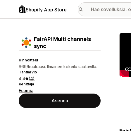
Shopify App Store
Esitt
FairAPI Multi channels
sync
Hinnoittelu
$69/kuukausi. Ilmainen kokeilu saatavilla.
Tähtiarvio
4,4
(4)
Kehittäjä
Ecomia
Asenna
Fair