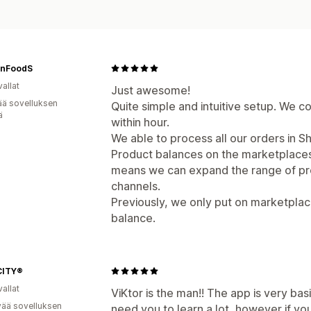
anFoodS
allat
Just awesome!
ää sovelluksen
Quite simple and intuitive setup. We
ä
within hour.
We able to process all our orders in S
Product balances on the marketplaces 
means we can expand the range of prod
channels.
Previously, we only put on marketplace
balance.
CITY®
allat
ViKtor is the man!! The app is very ba
vää sovelluksen
need you to learn a lot, however if y