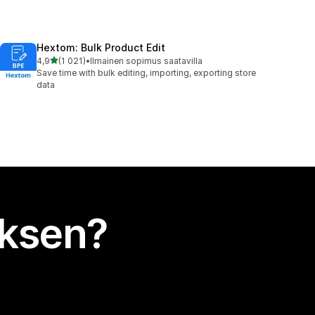
Hextom: Bulk Product Edit
/ 5 tähteä
4,9
(1 021)
•
Ilmainen sopimus saatavilla
1021 arvostelua yhteensä
Save time with bulk editing, importing, exporting store
data
uksen?