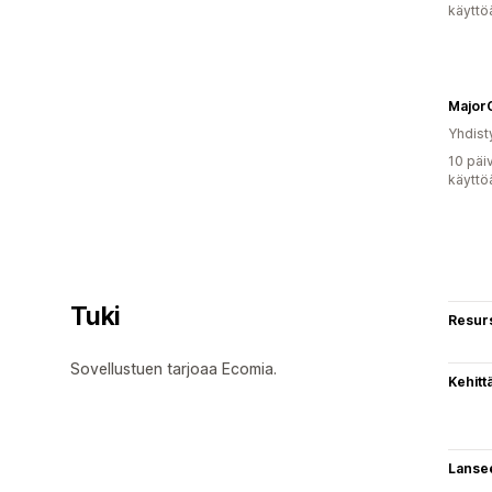
käyttö
MajorC
Yhdist
10 päi
käyttö
Tuki
Resurs
Sovellustuen tarjoaa Ecomia.
Kehitt
Lanse