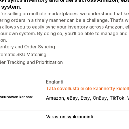
 system.
u're selling on multiple marketplaces, we understand that k
ering orders in a timely manner can be a challenge. That's 
 allows you to easily sync your inventory across Amazon, e
our own system. By doing so, you'll be able to manage and p
ion.
entory and Order Syncing
tomatic SKU Matching
er Tracking and Prioritization
Englanti
Tätä sovellusta ei ole käännetty kiele
 seuraavan kanssa:
Amazon
eBay
Etsy
OnBuy
TikTok
t
Varaston synkronointi