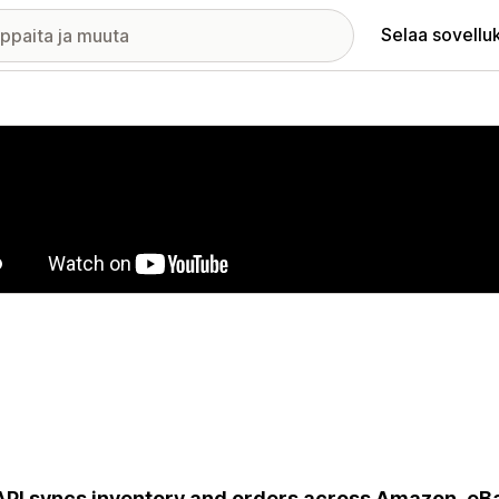
Selaa sovellu
elykuvagalleria
API syncs inventory and orders across Amazon, eBa