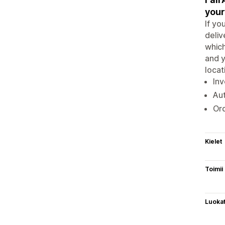
your
If yo
deliv
which
and y
locat
Inv
Au
Ord
Kielet
Toimii
Luoka