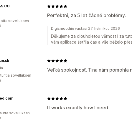
AS.CO
Perfektní, za 5 let žádné problémy.
vuotta sovelluksen
ä
Digismoothie vastasi 27. helmikuu 2026
Děkujeme za dlouholetou věrnost i za tuto
vám aplikace šetřila čas a vše běželo přes
un.sk
ia
Veľká spokojnosť. Tina nám pomohla na
 tuntia sovelluksen
ä
ied.com
It works exactly how I need
autta sovelluksen
ä