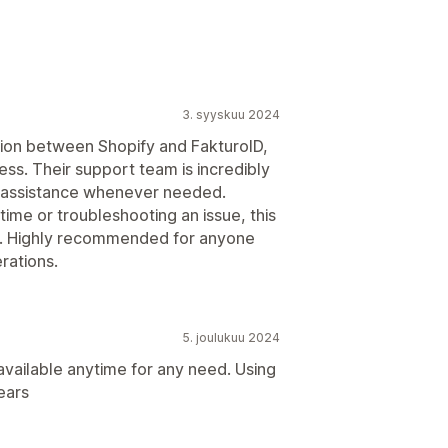
3. syyskuu 2024
ion between Shopify and FakturoID,
ess. Their support team is incredibly
ve assistance whenever needed.
 time or troubleshooting an issue, this
y. Highly recommended for anyone
rations.
5. joulukuu 2024
vailable anytime for any need. Using
years