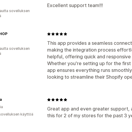
Excellent support team!!!
autta sovelluksen
ä
SHOP
This app provides a seamless connect
autta sovelluksen
making the integration process effortl
ä
helpful, offering quick and responsi
Whether you're setting up for the first
app ensures everything runs smoothl
looking to streamline their Shopify ope
a
ia
Great app and even greater support, a
sovelluksen käyttöä
this for 2 of my stores for the past 3 