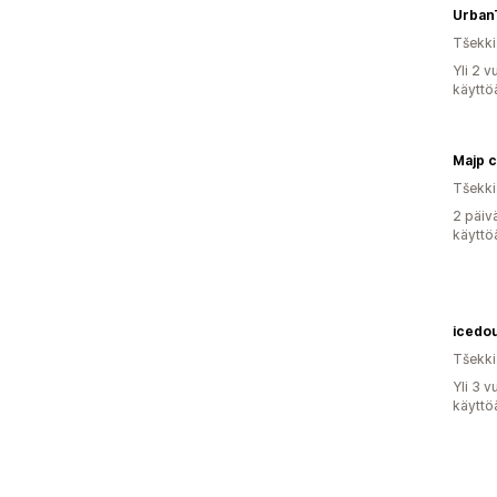
Urban
Tšekki
Yli 2 
käyttö
Majp c
Tšekki
2 päiv
käyttö
icedou
Tšekki
Yli 3 
käyttö