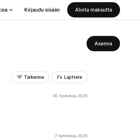
ksia
Kirjaudu sisään
Aloita maksutta
Asenna
Tarkenna
Lajittele
30. toukokuu 2025
7. tammikuu 2025