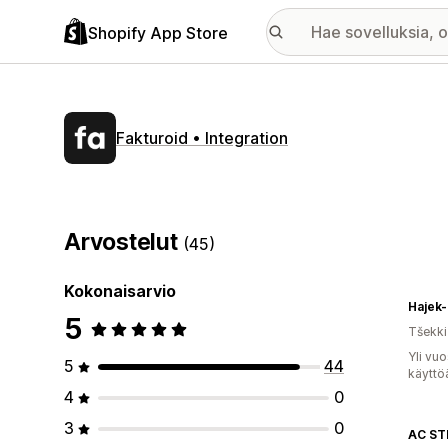
Shopify App Store
Fakturoid • Integration
Arvostelut
(45)
Kokonaisarvio
Hajek-
5
Tšekki
Yli vu
5
44
käyttö
4
0
3
0
AC ST