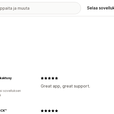
Selaa sovellu
kaktusy
Great app, great support.
osi sovelluksen
ä
ICK™