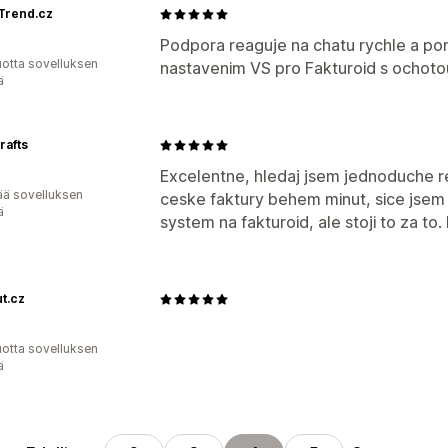
Trend.cz
Podpora reaguje na chatu rychle a po
vuotta sovelluksen
nastavenim VS pro Fakturoid s ochotou
ä
rafts
Excelentne, hledaj jsem jednoduche re
ää sovelluksen
ceske faktury behem minut, sice jsem k
ä
system na fakturoid, ale stoji to za to.
t.cz
vuotta sovelluksen
ä