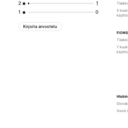
2
1
Tšekki
5 kuuk
1
0
käyttö
Kirjoita arvostelu
FION
Tšekki
7 kuuk
käyttö
Hlubin
Slovak
Vuosi 