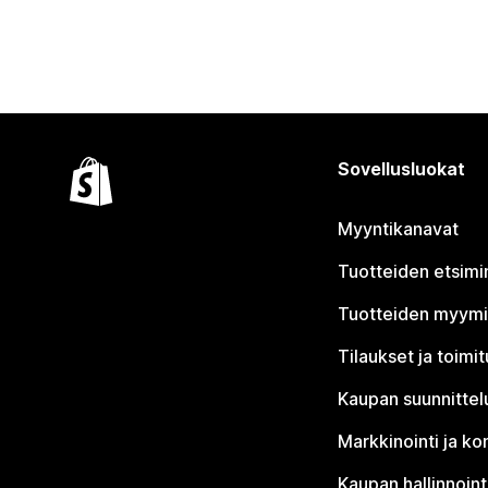
Sovellusluokat
Myyntikanavat
Tuotteiden etsimi
Tuotteiden myym
Tilaukset ja toimi
Kaupan suunnittel
Markkinointi ja ko
Kaupan hallinnoint