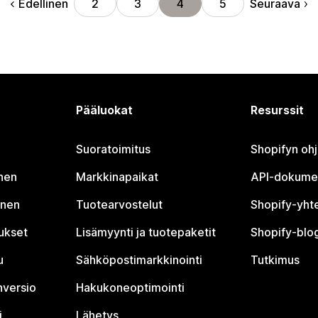
Edellinen
Seuraava
2
3
4
5
Pääluokat
Resurssit
Suoratoimitus
Shopifyn oh
nen
Markkinapaikat
API-dokume
inen
Tuotearvostelut
Shopify-yht
tukset
Lisämyynti ja tuotepaketit
Shopify-blog
u
Sähköpostimarkkinointi
Tutkimus
nversio
Hakukoneoptimointi
i
Lähetys