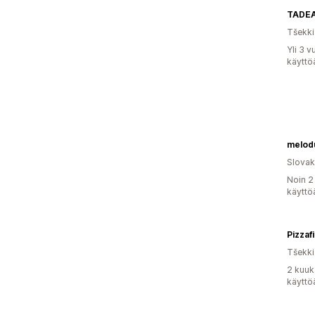
TADE
Tšekki
Yli 3 
käyttö
melod
Slovak
Noin 2
käyttö
Pizzaf
Tšekki
2 kuuk
käyttö