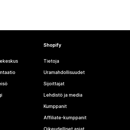
Shopify
jekeskus
Tietoja
ntaatio
Uramahdollisuudet
eisö
Sijoittajat
i
Lehdistö ja media
Kumppanit
Affiliate-kumppanit
Oikeudelliset asiat