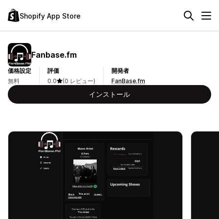
Shopify App Store
Fanbase.fm
価格設定
評価
開発者
無料
0.0
(0 レビュー)
FanBase.fm
インストール