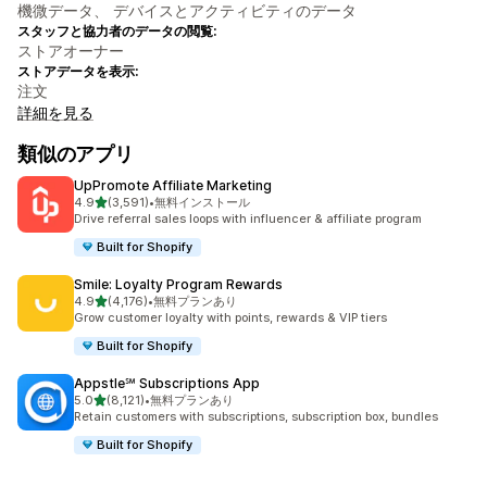
機微データ、 デバイスとアクティビティのデータ
スタッフと協力者のデータの閲覧:
ストアオーナー
ストアデータを表示:
注文
詳細を見る
類似のアプリ
UpPromote Affiliate Marketing
5つ星中
4.9
(3,591)
•
無料インストール
合計レビュー数：3591件
Drive referral sales loops with influencer & affiliate program
Built for Shopify
Smile: Loyalty Program Rewards
5つ星中
4.9
(4,176)
•
無料プランあり
合計レビュー数：4176件
Grow customer loyalty with points, rewards & VIP tiers
Built for Shopify
Appstle℠ Subscriptions App
5つ星中
5.0
(8,121)
•
無料プランあり
合計レビュー数：8121件
Retain customers with subscriptions, subscription box, bundles
Built for Shopify