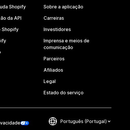
juda Shopify
Sobre a aplicação
ão da API
Carreiras
 Shopify
Investidores
ify
Imprensa e meios de
comunicação
o
Parceiros
Afiliados
Legal
Estado do serviço
ivacidade