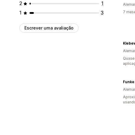
2
1
Alema
1
3
7 mese
Escrever uma avaliação
Klebe
Alema
Quase 
aplica
Funke
Alema
Aprox
usando