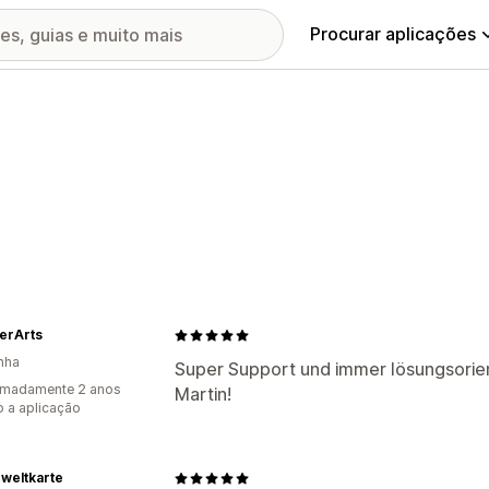
Procurar aplicações
erArts
nha
Super Support und immer lösungsorien
imadamente 2 anos
Martin!
 a aplicação
weltkarte