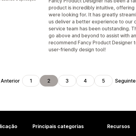
Fancy Product Designer has been a fant
product is incredibly intuitive, offerin
were looking for. It has greatly strea
us deliver a better experience to our 
service team has been outstanding. T
go above and beyond to assist with any
recommend Fancy Product Designer to
user-friendly design tool!
Anterior
Seguinte
1
2
3
4
5
licação
Principais categorias
Recursos