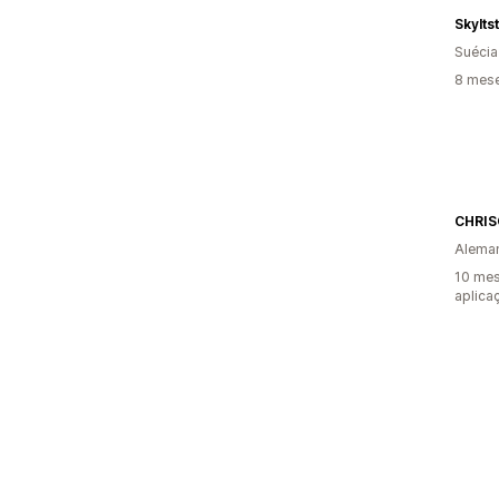
Skylts
Suécia
8 mese
CHRIS
Alema
10 mes
aplica