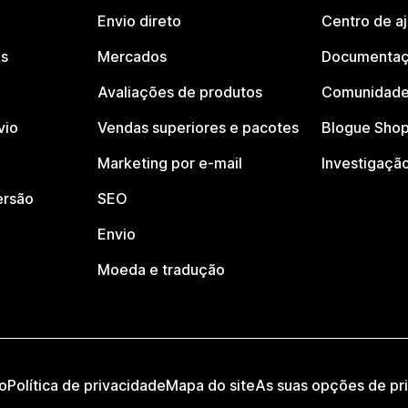
Envio direto
Centro de a
os
Mercados
Documentaç
Avaliações de produtos
Comunidade
vio
Vendas superiores e pacotes
Blogue Shop
Marketing por e-mail
Investigaçã
ersão
SEO
Envio
Moeda e tradução
o
Política de privacidade
Mapa do site
As suas opções de pr