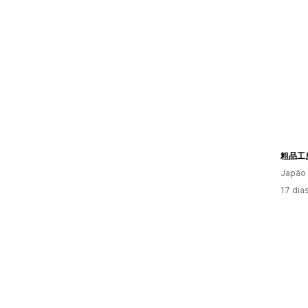
粗品工
Japão
17 dia