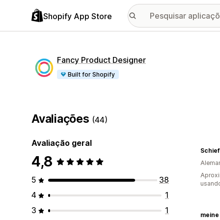
Shopify App Store
Fancy Product Designer
Built for Shopify
Avaliações
(44)
Avaliação geral
Schief
4,8
Alema
Aprox
5
38
usando
4
1
3
1
meine 