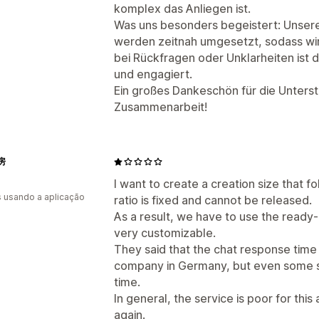
komplex das Anliegen ist.
Was uns besonders begeistert: Unse
werden zeitnah umgesetzt, sodass wir
bei Rückfragen oder Unklarheiten ist d
und engagiert.
Ein großes Dankeschön für die Unterst
Zusammenarbeit!
房
I want to create a creation size that f
s usando a aplicação
ratio is fixed and cannot be released.
As a result, we have to use the ready
very customizable.
They said that the chat response time
company in Germany, but even some 
time.
In general, the service is poor for this
again.