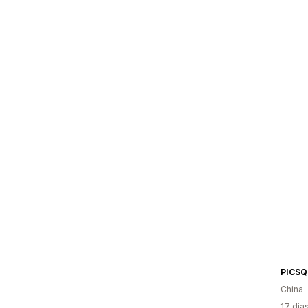
PICS
China
17 dia