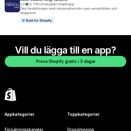
av 5 stjärnor
5,0
(2 774)
•
Gratisplan tillgänglig
2774 recensioner totalt
Öka försäljningen med variantalternativ som variantbilder och
färgprover
Built for Shopify
Vill du lägga till en app?
Prova Shopify gratis i 3 dagar
Appkategorier
Toppkategorier
Försäljningskanaler
Dropshipping