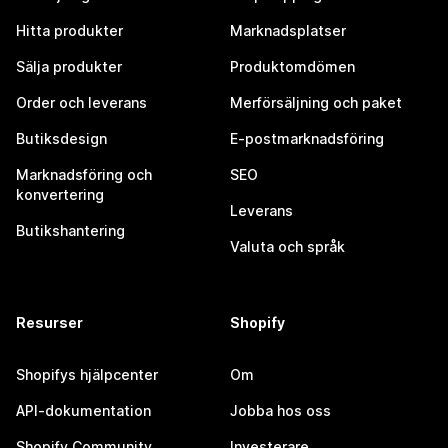
Hitta produkter
Marknadsplatser
Sälja produkter
Produktomdömen
Order och leverans
Merförsäljning och paket
Butiksdesign
E-postmarknadsföring
Marknadsföring och
SEO
konvertering
Leverans
Butikshantering
Valuta och språk
Resurser
Shopify
Shopifys hjälpcenter
Om
API-dokumentation
Jobba hos oss
Shopify Community
Investerare