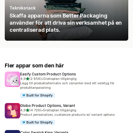
Teknikstack
Skaffa apparna som Better Packaging
använder för att driva sin verksamhet på en
centraliserad plats.
Fler appar som den här
Easify Custom Product Options
av 5 stjärnor
4,9
(2 858)
•
Gratisplan tillgänglig
2858 recensioner totalt
Lägg till produktalternativ och varianter med ett verktyg för
produktanpassning
Built for Shopify
Globo Product Options, Variant
av 5 stjärnor
4,9
(4 726)
•
Gratisplan tillgänglig
4726 recensioner totalt
Product personalizer, customize products w/ variant options
Built for Shopify
Color Swatch King: Variants