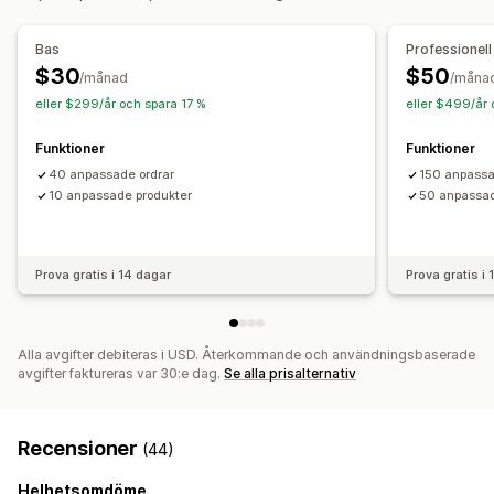
Priser
Villkorlig prissättning
Anpassad prissättning
Bas
Professionell
Dynamisk prissättning
$30
$50
/månad
/måna
eller $299/år och spara 17 %
eller $499/år 
Funktioner
Funktioner
40 anpassade ordrar
150 anpassa
10 anpassade produkter
50 anpassad
Prova gratis i 14 dagar
Prova gratis i
Alla avgifter debiteras i USD. Återkommande och användningsbaserade
avgifter faktureras var 30:e dag.
Se alla prisalternativ
Recensioner
(44)
Helhetsomdöme