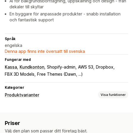
AI för bakgrundsborttagning, uppskalning och design - från
dekaler till skyltar
En byggare för anpassade produkter - snabb installation
och fantastisk support
Språk
engelska
Denna app finns inte översatt till svenska
Fungerar med
Kassa
Kundkonton
Shopify-admin
AWS S3
Dropbox
FBX 3D Models
Free Themes (Dawn, ...)
Kategorier
Produktvarianter
Visa funktioner
Anpassning
Villkorlig logik
Teckensnitt
Filuppladdning
Anpassad text
Priser
Förhandsgranskning
Variantvisning
Välj den plan som passar ditt företag bäst.