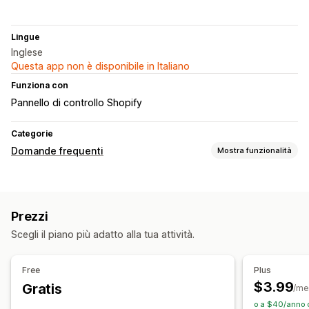
Lingue
Inglese
Questa app non è disponibile in Italiano
Funziona con
Pannello di controllo Shopify
Categorie
Domande frequenti
Mostra funzionalità
Strumenti di modifica
Immagini
Multilingua
Prezzi
Opzioni di visualizzazione
Scegli il piano più adatto alla tua attività.
Pagina del prodotto
Barra di ricerca
Filtri di ricerca
Risposte immediate
Feedback clienti
Free
Plus
Adattivo per dispositivi mobili
Font e colore personalizzati
$3.99
Gratis
/me
o a $40/anno c