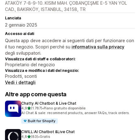
ATAKÖY 7-8-9-10. KISIM MAH. ÇOBANÇEŞME E-5 YAN YOL
CAD., BAKIRKÖY, ISTANBUL, 34158, TR
Lanciata
2 gennaio 2025
Accesso ai dati
Questa app deve accedere ai seguenti dati per funzionare con
il tuo negozio. Scopri perché su
informativa sulla privacy
degli sviluppatori.
Visualizza dati di staff e collaboratori:
Proprietario del negozio
Visualizza e modifica i dati del negozio:
Prodotti, sconti
Vedi i dettagli
Altre app come questa
Chatty AI Chatbot & Live Chat
stelle su 5
4,9
(1.787)
•
Piano gratuito disponibile
1787 recensioni totali
AI Chat & sale: recommend products, answer FAQs, track orders
Built for Shopify
CWILL:AI Chatbot &Live Chat
stelle su 5
4,8
(83)
•
Gratis
83 recensioni totali