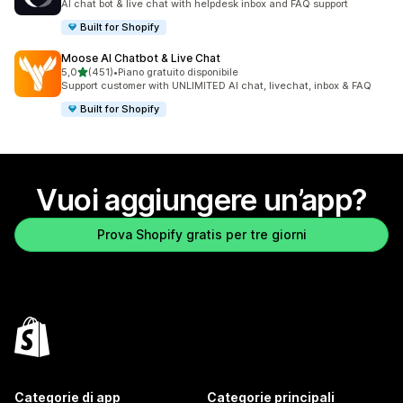
AI chat bot & live chat with helpdesk inbox and FAQ support
Built for Shopify
Moose AI Chatbot & Live Chat
stelle su 5
5,0
(451)
•
Piano gratuito disponibile
451 recensioni totali
Support customer with UNLIMITED AI chat, livechat, inbox & FAQ
Built for Shopify
Vuoi aggiungere un’app?
Prova Shopify gratis per tre giorni
Categorie di app
Categorie principali