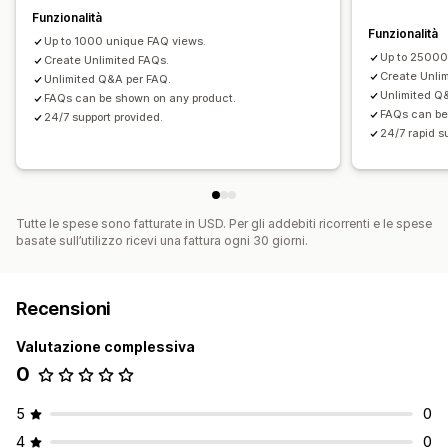
Funzionalità
Funzionalità
Up to 1000 unique FAQ views.
Up to 25000
Create Unlimited FAQs.
Create Unli
Unlimited Q&A per FAQ.
Unlimited Q
FAQs can be shown on any product.
FAQs can be
24/7 support provided.
24/7 rapid s
Tutte le spese sono fatturate in USD. Per gli addebiti ricorrenti e le spese
basate sull’utilizzo ricevi una fattura ogni 30 giorni.
Recensioni
Valutazione complessiva
0
5
0
4
0