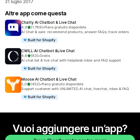
31 luglio 2017
Altre app come questa
Chatty AI Chatbot & Live Chat
stelle su 5
4,9
(1.789)
•
Piano gratuito disponibile
1789 recensioni totali
AI Chat & sale: recommend products, answer FAQs, track orders
Built for Shopify
CWILL:AI Chatbot &Live Chat
stelle su 5
4,8
(83)
•
Gratis
83 recensioni totali
AI chat bot & live chat with helpdesk inbox and FAQ support
Built for Shopify
Moose AI Chatbot & Live Chat
stelle su 5
5,0
(452)
•
Piano gratuito disponibile
452 recensioni totali
Support customer with UNLIMITED AI chat, livechat, inbox & FAQ
Built for Shopify
Vuoi aggiungere un’app?