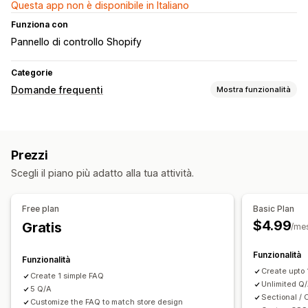
Questa app non è disponibile in Italiano
Funziona con
Pannello di controllo Shopify
Categorie
Domande frequenti
Mostra funzionalità
Strumenti di modifica
HTML
Rich text editor
Importazione ed esportazione
Prezzi
Multilingua
Scegli il piano più adatto alla tua attività.
Opzioni di visualizzazione
Accordion
Schede
Modelli personalizzati
Free plan
Basic Plan
Pagina delle domande frequenti
Barra di ricerca
$4.99
Gratis
/me
Filtri di ricerca
Font e colore personalizzati
CSS personalizzato
Funzionalità
Funzionalità
Create upto
Create 1 simple FAQ
Unlimited Q
5 Q/A
Sectional /
Customize the FAQ to match store design